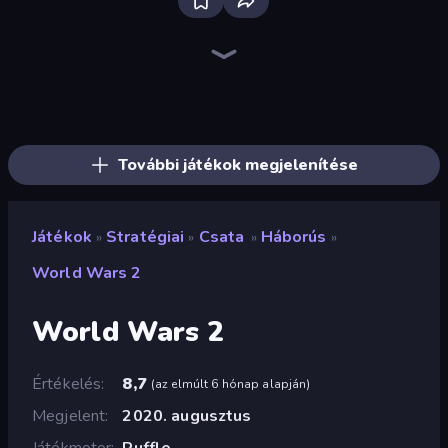
Tower Swap
City Takeover
TimeWarriors
Elemental Merge
Idle Medieval Tower Defense
Age of Tanks Warriors: TD War
Grass Defense
Evo Gears
Tower Defense Clash
Tower Battle
Bloons Tower Defense 4
Iron Towers Alliance
Dungeons and Bags
AOD - Art Of Defense
Age Of Arms
Kingdom Rush
Zombie Horde: Build & Survive
Age of Heroes
További játékok megjelenítése
Játékok
Stratégiai
Csata
Háborús
»
»
»
»
World Wars 2
World Wars 2
Értékelés
8,7
(
az elmúlt 6 hónap alapján
)
Megjelent
2020. augusztus
Játékmotor
Ruffle