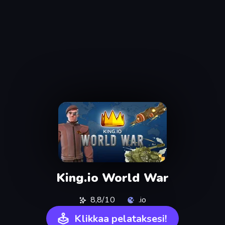
King.io World War
8,8/10
.io
Klikkaa pelataksesi!