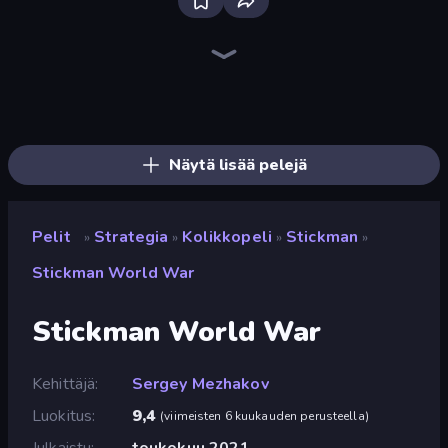
Tower Swap
Jailbreak: Hide or Attack!
City Takeover
Tower Battle
Battlecruisers
Obby: Hide and Seek, Battle Royale
Craft and Battle
Operator: Emergency Dispatcher
Zombie Protocol
Battle of the Planets
Kiomet
Machine Eater
UnderDark: Defense
Age of Heroes
TimeWarriors
Jumping Clones
Base Defence
Dwarves: Glory, Death, and Loot
Näytä lisää pelejä
Pelit
Strategia
Kolikkopeli
Stickman
»
»
»
»
Stickman World War
Stickman World War
Kehittäjä
Sergey Mezhakov
Luokitus
9,4
(
viimeisten 6 kuukauden perusteella
)
Julkaistu
toukokuu 2021