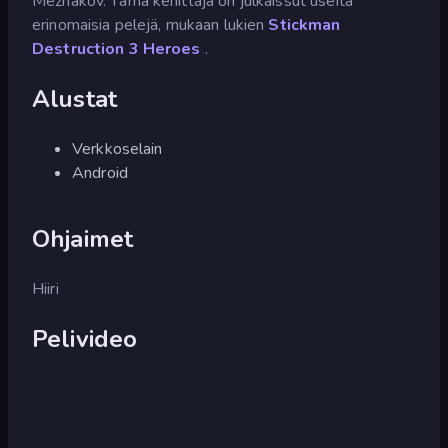
Mezhakov. Tämä kehittäjä on julkaissut useita
erinomaisia pelejä, mukaan lukien
Stickman
Destruction 3 Heroes
.
Alustat
Verkkoselain
Android
Ohjaimet
Hiiri
Pelivideo