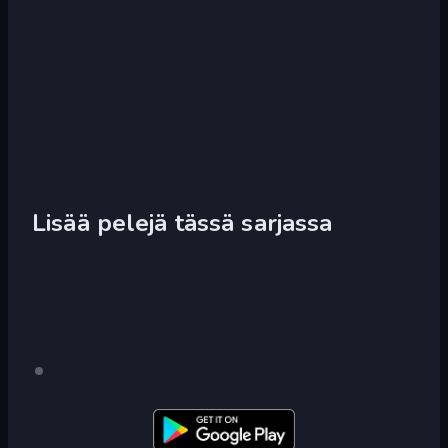
Lisää pelejä tässä sarjassa
Stickman
Vain
työpöytä
WW2