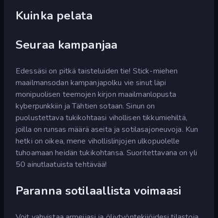
Kuinka pelata
Seuraa kampanjaa
Edessäsi on pitkä taisteluiden tie! Stick-miehen
maailmansodan kampanjapolku vie sinut läpi
monipuolisen teemojen kirjon maailmanlopusta
kyberpunkkiin ja Tähtien sotaan. Sinun on
puolustettava tukikohtaasi vihollisen tikkumiehiltä,
joilla on runsas määrä aseita ja sotilasajoneuvoja. Kun
hetki on oikea, mene vihollislinjojen ulkopuolelle
tuhoamaan heidän tukikohtansa. Suoritettavana on yli
50 ainutlaatuista tehtävää!
Paranna sotilaallista voimaasi
Voit vahvistaa armeijasi ja öljytyöntekijöidesi tilastoja