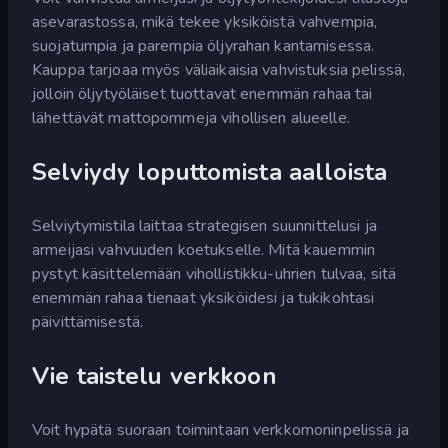
asevarastossa, mikä tekee yksiköistä vahvempia,
suojatumpia ja parempia öljyrahan kantamisessa.
Kauppa tarjoaa myös väliaikaisia vahvistuksia pelissä,
jolloin öljytyöläiset tuottavat enemmän rahaa tai
lähettävät mattopommeja vihollisen alueelle.
Selviydy loputtomista aalloista
Selviytymistila laittaa strategisen suunnittelusi ja
armeijasi vahvuuden koetukselle. Mitä kauemmin
pystyt käsittelemään vihollistikku-uhrien tulvaa, sitä
enemmän rahaa tienaat yksiköidesi ja tukikohtasi
päivittämisestä.
Vie taistelu verkkoon
Voit hypätä suoraan toimintaan verkkomoninpelissä ja