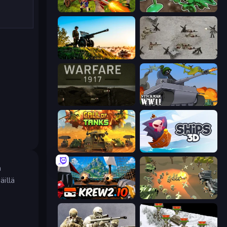
Redcoats.io
Soldiers - Capture and Control!
Artillery Vs Tanks
Warfare 1944
Warfare 1917
Stickman WW2
Call of Tanks
Ships 3D
a
äillä
Krew.io
WW1 Battle Simulator