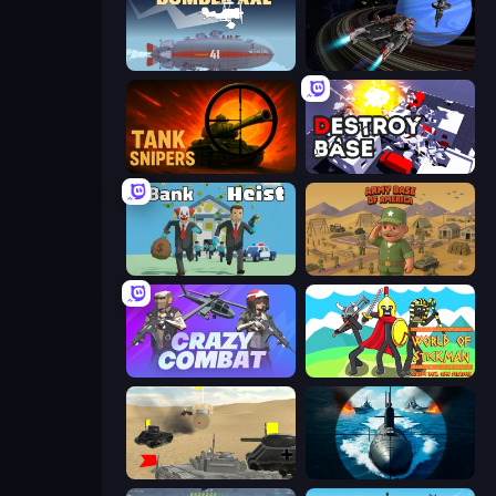
Bomber XXL
Starbase Gunship
Tank Snipers
Destroy Base
Bank Heist
Army Base Of America
Crazy Combat
World of Stickman Classic RTS
Tanks Battlefield: Desert
Ships Battlefield 3D