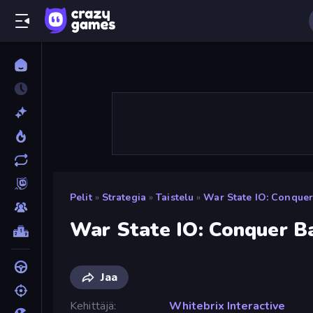
Pelit
»
Strategia
»
Taistelu
»
War State IO: Conquer
War State IO: Conquer B
Jaa
Kehittäjä
Whitebrix Interactive