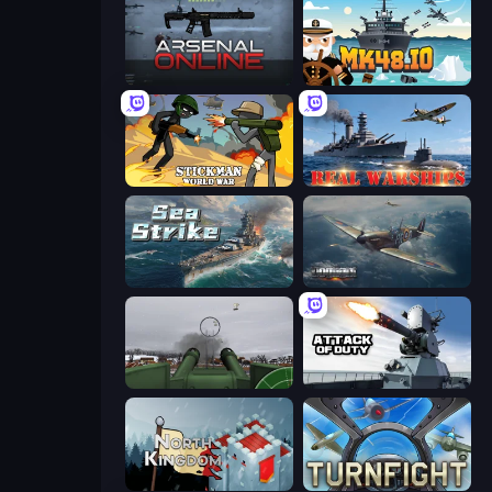
Arsenal Online
Mk48.io
Stickman World War
Real Warships
Sea Strike
Dogfight
Flakmeister
Attack of Duty
North Kingdom: Siege Castle
Turnfight