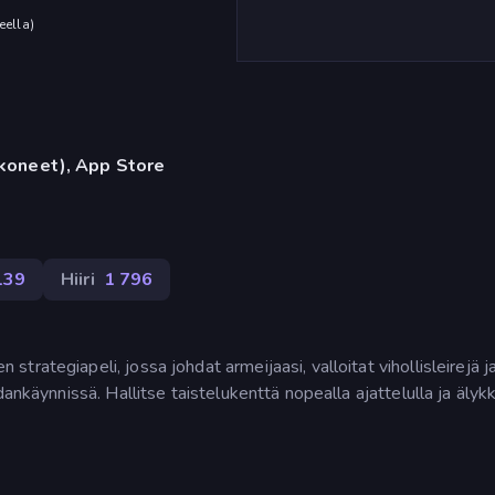
eella
)
okoneet), App Store
139
Hiiri
1 796
rategiapeli, jossa johdat armeijaasi, valloitat vihollisleirejä j
ankäynnissä. Hallitse taistelukenttä nopealla ajattelulla ja älykk