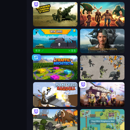
Modern Cannon Strike
Horde Crusher
Tanks 2D: Tank Wars
Pirates of the Caribbean: ToW
Traffic Architect
Battle Simulator: Prison & Police
Plane Crash Ragdoll Simulator
Simple Sandbox 3