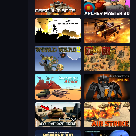
Assault Bots
Archer Master 3D: Castle Defense
Battlecruisers
Heli Military Base
World Wars 2
Feudal Wars
Warzone Armor
Destructors Online
FPV War Kamikaze Drone
Air Strike