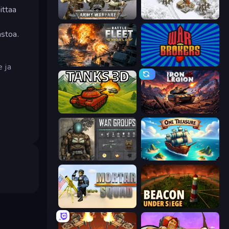
ittaa
Army Warfare
1941 Frozen Front
astoa.
Battle Fleet World
War Brokers
e ja
Tanks 3D
Iron Legion
War Groups
One Treasure
Mortar Squad
Beacon Under Siege