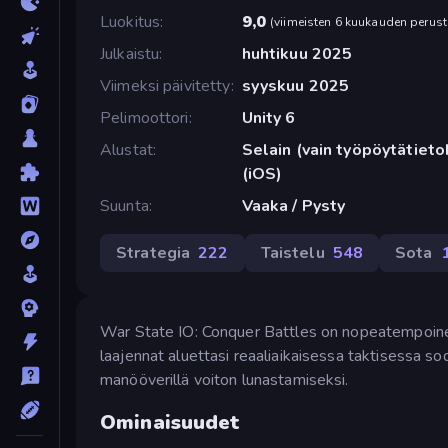
Luokitus
9,0
(
viimeisten 6 kuukauden perust
Julkaistu
huhtikuu 2025
Viimeksi päivitetty
syyskuu 2025
Pelimoottori
Unity 6
Alustat
Selain (vain työpöytätiet
(iOS)
Suunta
Vaaka / Pysty
Strategia
222
Taistelu
548
Sota
War State IO: Conquer Battles on nopeatempoinen st
laajennat aluettasi reaaliaikaisessa taktisessa sod
manööverillä voiton lunastamiseksi.
Ominaisuudet