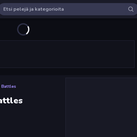
 Battles
attles