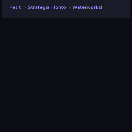
Pelit
Strategia
Johto
Waterworks!
»
»
»
Waterworks!
Luokitus
9,5
(
viimeisten 6 kuukauden perusteella
)
Julkaistu
heinäkuu 2020
Pelimoottori
HTML5
Alustat
Selain (tietokone, mobiili, tabletti),
CrazyGames-sovellus (iOS,
Android)
Suunta
Maisema
Wiki-sivut
Wikipedia
Strategia
164
Vesi
30
Keskiaikainen
11
1-Pelaaja
71