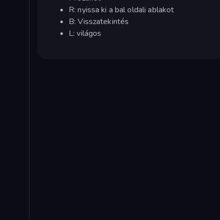
R: nyissa ki a bal oldali ablakot
B: Visszatekintés
L: világos