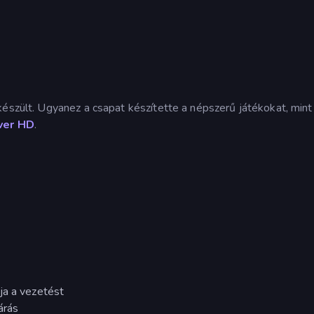
készült. Ugyanez a csapat készítette a népszerű játékokat, mint
iver HD
.
ja a vezetést
árás