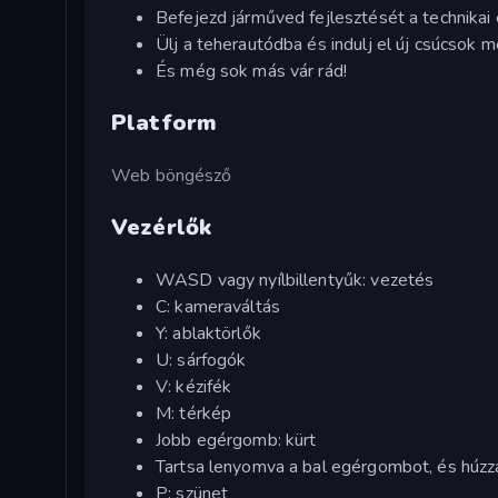
Befejezd járműved fejlesztését a technikai é
Ülj a teherautódba és indulj el új csúcsok 
És még sok más vár rád!
Platform
Web böngésző
Vezérlők
WASD vagy nyílbillentyűk: vezetés
C: kameraváltás
Y: ablaktörlők
U: sárfogók
V: kézifék
M: térkép
Jobb egérgomb: kürt
Tartsa lenyomva a bal egérgombot, és húzz
P: szünet