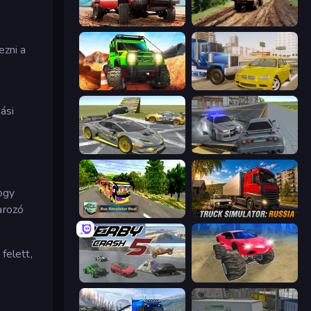
Offroad Masters Challenge
Hill Travel 3D
ezni a
Offroad Life 3D
Crazy Car Stunts
ási
Wrong Way
RCC City Racing
ogy
arozó
Bus Simulator Real
Truck Simulator: Russia
felett,
Derby Crash 5
Monster Cars: Ultimate Simulator