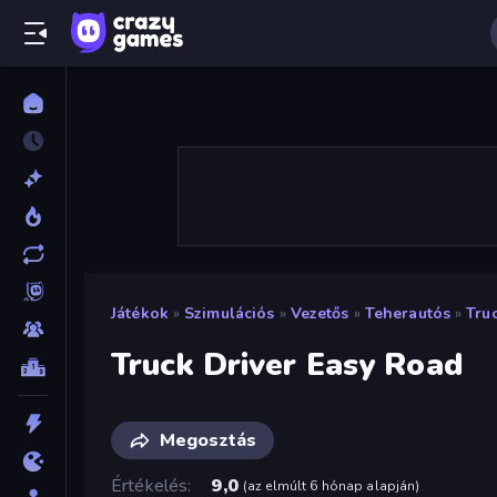
Játékok
»
Szimulációs
»
Vezetős
»
Teherautós
»
Tru
Truck Driver Easy Road
Megosztás
Értékelés
9,0
(
az elmúlt 6 hónap alapján
)