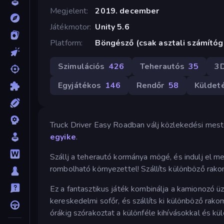
Megjelent
2019. december
Játékmotor
Unity 5.6
Platform
Böngésző (csak asztali számító
Szimulációs
426
Teherautós
35
3
Egyjátékos
146
Rendőr
58
Küldet
Truck Driver Easy Roadban válj közlekedési mest
egyike
.
Szállj a teherautó kormánya mögé, és indulj el meg
rombolható környezettel! Szállíts különböző rako
Ez a fantasztikus játék kombinálja a kamionozó ü
kereskedelmi sofőr, és szállíts ki különböző rako
órákig szórakoztat a különféle kihívásokkal és kü