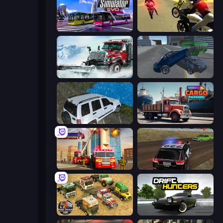
Bus Simulator: EVO
3D Moto Simulator 2
Snow Plow Truck
Offroader V6
Offroad Prado Mountain Hill Climbing
Cargo Truck Parking
Fire Truck Driving School
POLICE Chase Simulator
Euro Truck Driving Simulator 2025
Drift Hunters