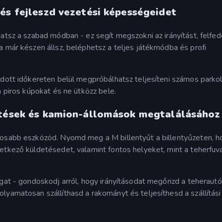
és fejleszd vezetési képességeidet
atsz a szabad módban - ez segít megszokni az irányítást, felfed
a már készen állsz, beléphetsz a teljes játékmódba és profi
adott időkereten belül megpróbálhatsz teljesíteni számos parkol
a piros kúpokat és ne ütközz bele.
etések és kamion-állomások megtalálásához
tosabb eszközöd. Nyomd meg a M billentyűt a billentyűzeten, h
etkező küldetésedet, valamint fontos helyeket, mint a teherfuv
gat - gondoskodj arról, hogy irányításodat megőrizd a teherautó 
lyamatosan szállíthasd a rakományt és teljesíthesd a szállítási