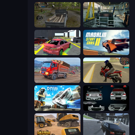
Russian Delivery Club Baikal
Kamaz Truck Driver
Garage Parking
Madalin Stunt Cars 2
Cargo Truck Driver Simulator
Moto Rider 3D
Real Drift World
Decorate My BMW M5