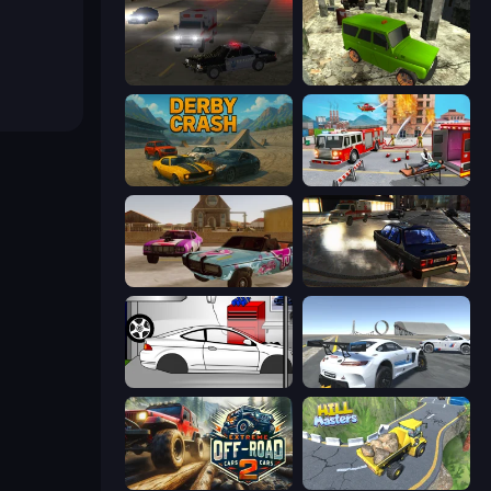
City Car Driving Simulator 2
Russian UAZ 4x4 Driving Simulator
Derby Crash
Fireman 2024
Village Car Stunts
City Classic Car Driving: 131
Drag Racer V2
Crazy Stunt Cars Multiplayer
Extreme Offroad Cars 2
Hill Masters