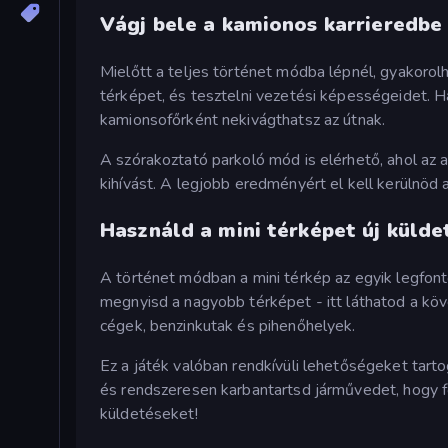
Vágj bele a kamionos karrieredbe 
Mielőtt a teljes történet módba lépnél, gyakorolh
térképet, és tesztelni vezetési képességeidet. H
kamionsofőrként nekivágthatsz az útnak.
A szórakoztató parkoló mód is elérhető, ahol az 
kihívást. A legjobb eredményért el kell kerülnöd 
Használd a mini térképet új küld
A történet módban a mini térkép az egyik legfon
megnyisd a nagyobb térképet - itt láthatod a köv
cégek, benzinkutak és pihenőhelyek.
Ez a játék valóban rendkívüli lehetőségeket tarto
és rendszeresen karbantartsd járművedet, hogy fo
küldetéseket!