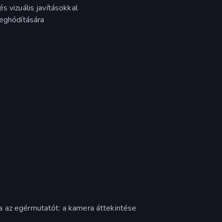
s vizuális javításokkal
meghódítására
a az egérmutatót: a kamera áttekintése