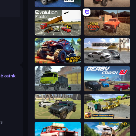
Russian Car Driver ZIL 130
Ultimate Truck Driving Simulator 2020
Evolution Factor
DriveTown
Offroad Island
Gearshift One
tékaink
Taiga Car Driver
Derby Crash 4
4x4 Offroader
Truck Simulator Real
és