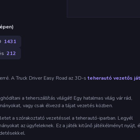
gépen)
D
1431
és
212
erré. A Truck Driver Easy Road az 3D-s
teherautó vezetős já
hódítani a teherszállítás világát! Egy hatalmas világ vár rád,
mányokat, vagy csak élvezd a tájat vezetés közben.
zletet a szórakoztató vezetéssel a teherautó-iparban. Legyél
mányokat az ügyfeleknek. Ez a játék kitűnő játékélményt nyújt, 
ldetésekkel.