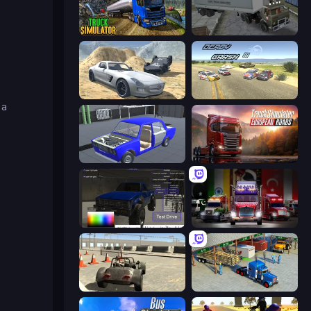
Truck Driving Simulator Game
Russian Kamaz Truck Driver
Derby Crash 2
Derby Crash 3
 a
Taz Mechanic Simulator
Truck Simulator: European Roads
Car Inspector: Truck
Big Euro Truck Driving
Free Rally
Offroad Cargo Transport Truck