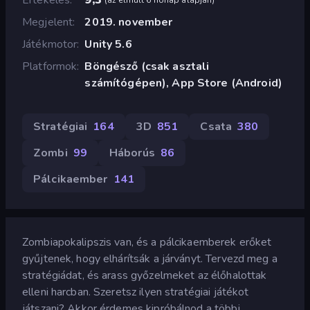
Megjelent
2019. november
Játékmotor
Unity 5.6
Platformok
Böngésző (csak asztali
számítógépen), App Store (Android)
Stratégiai
164
3D
851
Csata
380
Zombi
99
Háborús
86
Pálcikaember
141
Zombiapokalipszis van, és a pálcikaemberek erőket
gyűjtenek, hogy elhárítsák a járványt. Tervezd meg a
stratégiádat, és arass győzelmeket az élőhalottak
elleni harcban. Szeretsz ilyen stratégiai játékot
játszani? Akkor érdemes kipróbálnod a többi