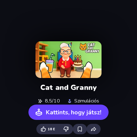
Cat and Granny
8,5/10
Szimulációs
Kattints, hogy játsz!
18 E