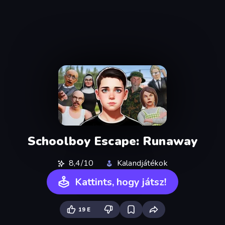
Schoolboy Escape: Runaway
8,4/10
Kalandjátékok
Kattints, hogy játsz!
19 E