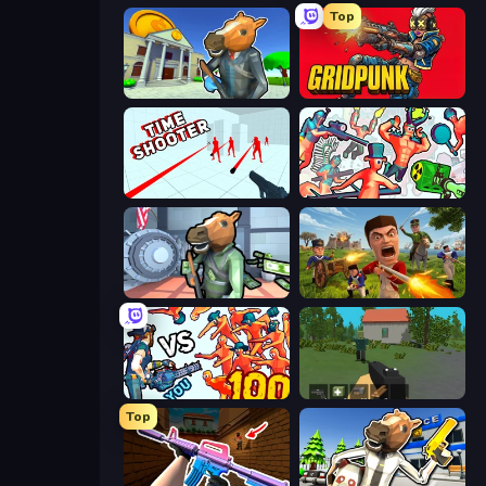
Top
Bank Robbery 3
Gridpunk - 3v3 Battle Royale
Time Shooter
Funny Shooter 2
Bank Robbery
Redcoats.io
Horde Killer: You vs 100
WorldZ
Top