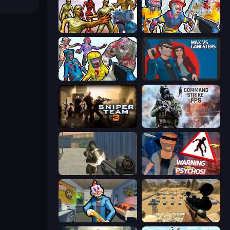
Monster Shooter Apocalypse
Zombies Shooter: Part 2
Zombies Shooter
Max vs Gangsters
Sniper Team 3
Command Strike FPS
Masked Forces
City of Psychos
Save the Hostages
Ghost Sniper