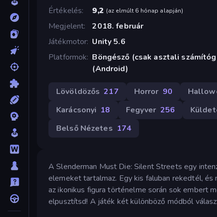
Értékelés
9,2
(
az elmúlt 6 hónap alapján
)
Megjelent
2018. február
Játékmotor
Unity 5.6
Platformok
Böngésző (csak asztali számító
(Android)
Lövöldözős
217
Horror
90
Hallow
Karácsonyi
18
Fegyver
256
Küldet
Belső Nézetes
174
A Slenderman Must Die: Silent Streets egy inten
elemeket tartalmaz. Egy kis faluban rekedtél, és
az ikonikus figura történelme során sok embert 
elpusztítsd! A játék két különböző módból válasz