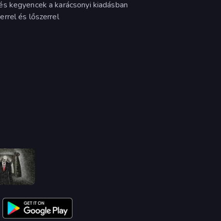
és kegyencek a karácsonyi kiadásban
rrel és lőszerrel
Slenderman Must Die: Underground Bunker