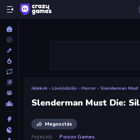
Játékok
»
Lövöldözős
»
Horror
»
Slenderman Must D
Slenderman Must Die: Sil
Megosztás
Fejlesztő
Poison Games