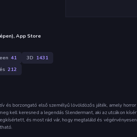
gépen), App Store
een
41
3D
1431
és
212
zív és borzongató első személyű lövöldözős játék, amely horror
 meg kell keresned a legendás Slendermant, aki az utcákon kísér
megkísértett, és most rád vár, hogy megtaláld és végérvényesen
tható.