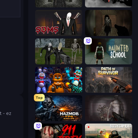
Slenderman Must Die: Underground Bunker
The Dawn of Slenderman
Slenderman Must Die: Sanatorium 2021
Slendrina Must Die: The Forest
Slenderman Must Die: Graveyard
Haunted School
FNaF Shooter
Path of Survivor
Top
t - ez
Hazmob FPS: Online Shooter
Portal Of Doom: Undead Rising