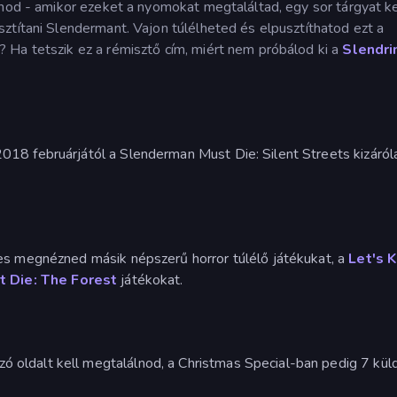
lnod - amikor ezeket a nyomokat megtaláltad, egy sor tárgyat ke
ztítani Slendermant. Vajon túlélheted és elpusztíthatod ezt a
 Ha tetszik ez a rémisztő cím, miért nem próbálod ki a
Slendri
8 februárjától a Slenderman Must Die: Silent Streets kizáról
es megnézned másik népszerű horror túlélő játékukat, a
Let's Ki
t Die: The Forest
játékokat.
zó oldalt kell megtalálnod, a Christmas Special-ban pedig 7 kül