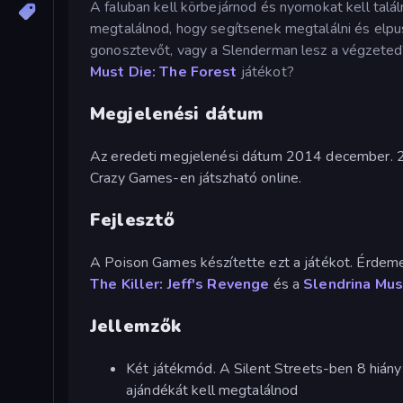
A faluban kell körbejárnod és nyomokat kell talá
megtalálnod, hogy segítsenek megtalálni és elpus
gonosztevőt, vagy a Slenderman lesz a végzeted?
Must Die: The Forest
játékot?
Megjelenési dátum
Az eredeti megjelenési dátum 2014 december. 201
Crazy Games-en játszható online.
Fejlesztő
A Poison Games készítette ezt a játékot. Érdem
The Killer: Jeff's Revenge
és a
Slendrina Mus
Jellemzők
Két játékmód. A Silent Streets-ben 8 hiány
ajándékát kell megtalálnod