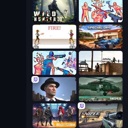
Wild Hunter 3D
Time Shooter 2
Gunblood
Special Ops: GO
Time Shooter 3: SWAT
Lethal Sniper 3D: Army Soldier
Downtown 1930s Mafia
SNIPER
Bulletstorm
Sniper Mission