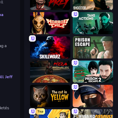
ll
911: Prey
BodyCamera Shooter
na
Horror Tale
Take Actions
ag a
SkillWarz
Prison Escape
ll Jeff
Pizza Anomalies
Prison Escape 2
The Cat in Yellow
Bullet Force
detés
Top