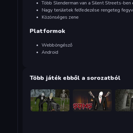
Több Slenderman van a Silent Streets-ben 
Nagy területek felfedezése rengeteg fegyve
Közönséges zene
Platformok
Webböngésző
Android
Több játék ebből a sorozatból
Slenderman Must Die: Graveyard
Slenderman Must Die: Sanatorium 2021