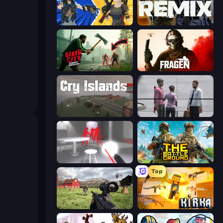
BuildNow GG
Forward Assault Remix
Death City Zombie Invasion
Fragen
Cry Islands
Sniper Assassin - Government Agent
SuperHot
The Battleground
Top
Dead Zed
Kirka.io