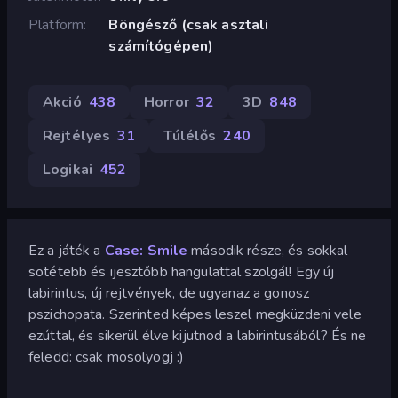
Platform
Böngésző (csak asztali
számítógépen)
Akció
438
Horror
32
3D
848
Rejtélyes
31
Túlélős
240
Logikai
452
Ez a játék a
Case: Smile
második része, és sokkal
sötétebb és ijesztőbb hangulattal szolgál! Egy új
labirintus, új rejtvények, de ugyanaz a gonosz
pszichopata. Szerinted képes leszel megküzdeni vele
ezúttal, és sikerül élve kijutnod a labirintusából? És ne
feledd: csak mosolyogj :)