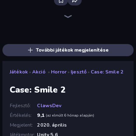
Firestone – Idle Clicker Online RPG
Home Design: Decorate House
Tanks Arena io: Craft & Combat
Real Fishing Simulator
Wizard.io
Age of Tanks Warriors: TD War
Mirrorland
Junkyard Sim
Hexa Sort
Landfill Simulator
Pocket Zone
Card Shuffle Sort
MineTap Merge Clicker
Bloom Sort
Autogun Heroes
Rovercraft
Basketball Superstars
Food Truck Chef™: A Fun Cooking Game
További játékok megjelenítése
Játékok
Akció
Horror
Ijesztő
Case: Smile 2
»
»
»
»
Case: Smile 2
Fejlesztő
ClawsDev
Értékelés
9,1
(
az elmúlt 6 hónap alapján
)
Megjelent
2020. április
Játékmotor
Unity 5.6