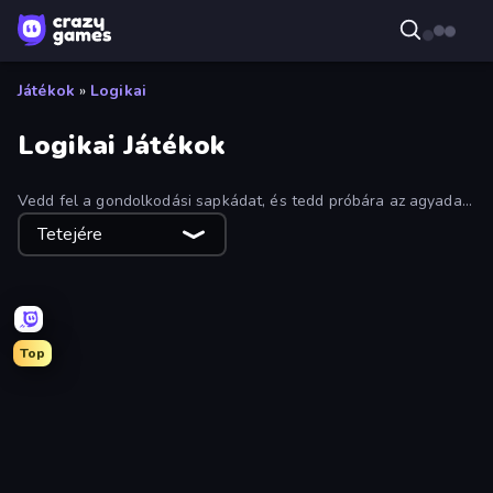
Játékok
»
Logikai
Logikai Játékok
Vedd fel a gondolkodási sapkádat, és tedd próbára az agyadat
a következő logikai játékok bármelyikében. Számos alkalmi és
Tetejére
hardcore logikai játék közül választhatsz.
Top
Yarn Fever! Unravel Puzzle
Wood Block Journey
Arrow Escape: Puzzle
Find The Cow
Open House
Spider Solitaire
Nuts Puzzle: Sort By Color
Tap 3D Wood Block Away
Knock Your Mind
Thief Puzzle
Car OUT! Jam Parking Puzzle
Tasty Match: Mahjong Pairs
Card Solitaire: Word Game
Color Match
Coffee Color Blocks
Cake Sort Puzzle 3D
BlockBuster Puzzle
Chess Free
Sushi Puzzle
Forgotten Treasure 2
Mahjong Unlimited
Merge Haven
Favorite Puzzles
Blocks and that’s it
Horror Tale
Park Town
Arrows
Find Sort Match - Puzzle
Escape From Pizzeria
English Checkers Free