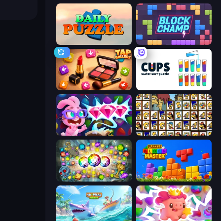
Daily Puzzle
Block Champ
Tap Gallery
Cups - Water Sort Puzzle
Skydom: Reforged
Tiles of the Simpsons
Forgotten Treasure 2
Puzzle Block Master