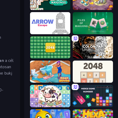
Mahjongg Solitaire
Mergest Kingdom
Arrow Escape
Piles of Mahjong
n
2048 Merge Blocks
Color Tap: Coloring by Numbers
an
a cél
ntosan
ne bukj
Open House
2048
0-
Find The Cow
Drop & Merge the Numbers