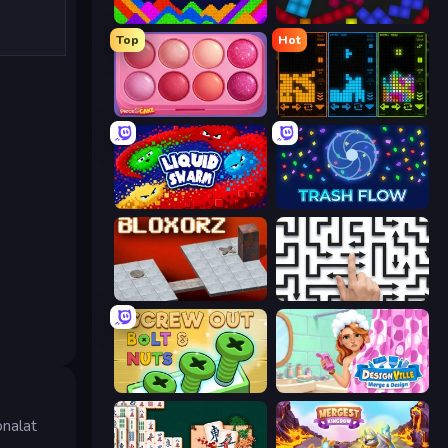
Sand Blocks
Tetris with Physics
Top
Hot
Piece of Cake: Merge and Bake
ColorTris
Liquid Swarm
Trash Flow
Bloxorz
Arrow Escape: Puzzle
Screw Out: Bolts and Nuts
Designville: Merge & Design
onalat