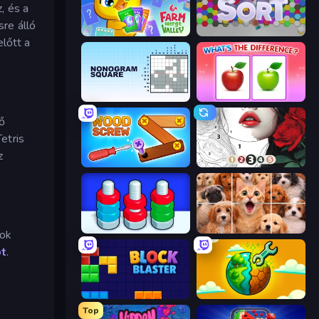
, és a
re álló
Farm Merge Valley
Hexa Sort
előtt a
Nonogram Square
What's The Difference?
ő
etris
z
Wood Screw: Bolts Puzzle
Numicolor
Nuts Puzzle: Sort By Color
Jigpic Solitaire
sok
t
.
Block Blaster
Land Explorers: Merge & Build
Top