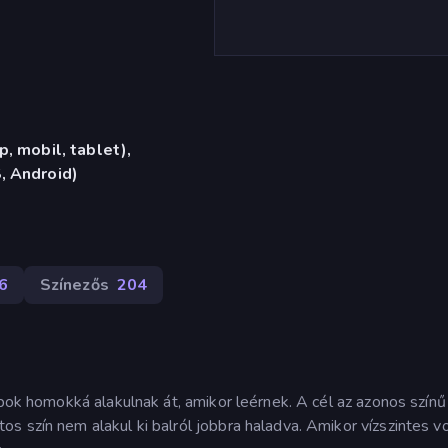
, mobil, tablet),
, Android)
6
Színezős
204
abok homokká alakulnak át, amikor leérnek. A cél az azonos színű
s szín nem alakul ki balról jobbra haladva. Amikor vízszintes v