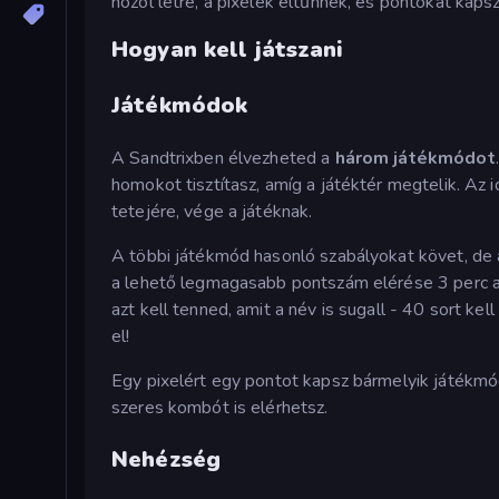
hozol létre, a pixelek eltűnnek, és pontokat kapsz
Hogyan kell játszani
Játékmódok
A Sandtrixben élvezheted a
három játékmódot
homokot tisztítasz, amíg a játéktér megtelik. Az 
tetejére, vége a játéknak.
A többi játékmód hasonló szabályokat követ, de
a lehető legmagasabb pontszám elérése 3 perc al
azt kell tenned, amit a név is sugall - 40 sort kel
el!
Egy pixelért egy pontot kapsz bármelyik játékmódb
szeres kombót is elérhetsz.
Nehézség