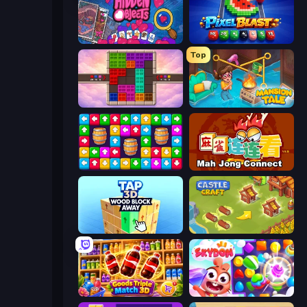
Hidden Objects
Pixel Blast
Top
Color Cube Puzzle
Mansion Tale: Merge Secrets
Tap Away Story
Mahjong Connect (Legacy)
Tap 3D Wood Block Away
Castle Craft
Goods Triple Match 3D
Skydom