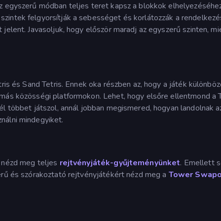
Az egyszerű módban teljes teret kapsz a blokkok elhelyezéséhez
zintek felgyorsítják a sebességet és korlátozzák a rendelkezés
jelent. Javasoljuk, hogy először maradj az egyszerű szinten, mi
tris és Sand Tetris. Ennek oka részben az, hogy a játék különböz
 más közösségi platformokon. Lehet, hogy elsőre ellentmond a T
él többet játszol, annál jobban megismered, hogyan landolnak a
nálni mindegyiket.
, nézd meg teljes
rejtvényjáték-gyűjteményünket
. Emellett 
zerű és szórakoztató rejtvényjátékért nézd meg a
Tower Swapo