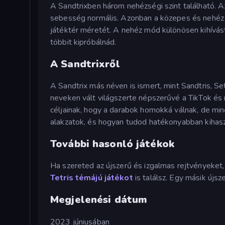
A Sandtrixben három nehézségi szint található. 
sebesség normális. Azonban a közepes és nehéz s
játéktér méretét. A nehéz mód különösen kihívást 
többit kipróbálnád.
A Sandtrixről
A Sandtrix más néven is ismert, mint Sandtris, Se
neveken vált világszerte népszerűvé a TikTok és
céljainak, hogy a darabok homokká válnak, de min
alakzatok, és hogyan tudod hatékonyabban kihasz
További hasonló játékok
Ha szereted az újszerű és izgalmas rejtvényeket
Tetris témájú játékot
is találsz. Egy másik újs
Megjelenési dátum
2023 júniusában