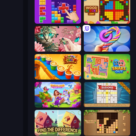
BlockBuster Puzzle
Wood Blocks Jam
Favorite Puzzles
Twisted Tangle
Coffee Color Blocks
Snake Out: Maze Escape
Fairyland Merge & Magic
Sudoku Online
Find The Difference
Wood Block Journey