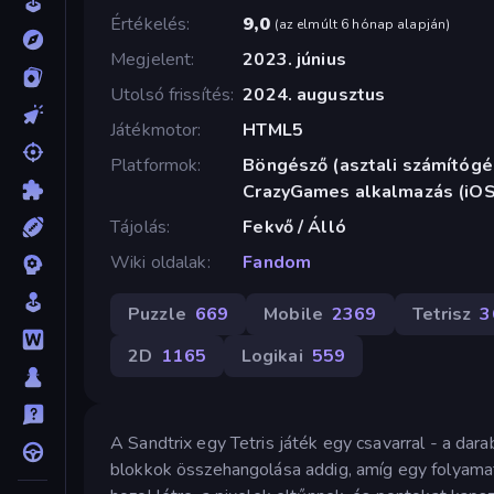
Értékelés
9,0
(
az elmúlt 6 hónap alapján
)
Megjelent
2023. június
Utolsó frissítés
2024. augusztus
Játékmotor
HTML5
Platformok
Böngésző (asztali számítógép
CrazyGames alkalmazás (iOS
Tájolás
Fekvő / Álló
Wiki oldalak
Fandom
Puzzle
669
Mobile
2369
Tetrisz
3
2D
1165
Logikai
559
A Sandtrix egy Tetris játék egy csavarral - a dar
blokkok összehangolása addig, amíg egy folyamato