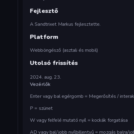
Fejlesztő
A Sandtrixet Markus fejlesztette.
Platform
Webböngésző (asztali és mobil)
Utolsó frissítés
2024. aug. 23.
Vezérlők
Enter vagy bal egérgomb = Megerősítés / interakció
P = szünet
W vagy felfelé mutató nyíl = kockák forgatása
AD vagy bal/jobb nyílbillentyű = mozgás balra/jo