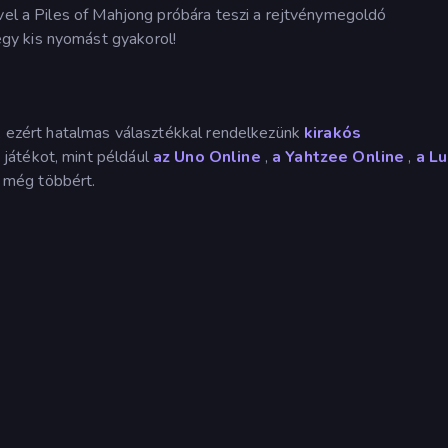
ivel a Piles of Mahjong próbára teszi a rejtvénymegoldó
gy kis nyomást gyakorol!
k, ezért hatalmas választékkal rendelkezünk
kirakós
 játékot, mint például
az Uno Online
,
a Yahtzee Online
,
a L
 még többért.