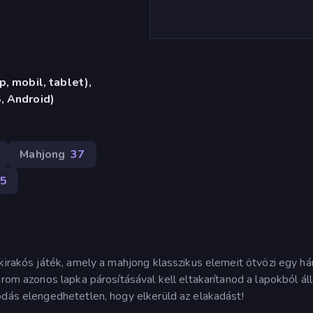
, mobil, tablet),
, Android)
Mahjong
37
5
 kirakós játék, amely a mahjong klasszikus elemeit ötvözi egy h
árom azonos lapka párosításával kell eltakarítanod a lapokból ál
odás elengedhetetlen, hogy elkerüld az elakadást!