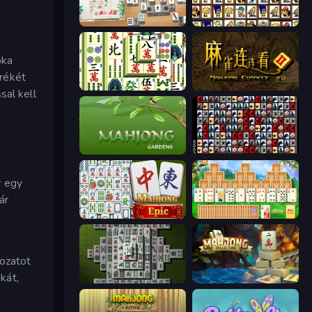
Scandinavian Mahjong
Tiles of the Simpsons
pka
erékét
Mahjong Shanghai
Mahjong Connect 2 (Legacy)
sal kell
Mahjong Gardens
War Mahjong
y egy
ár
Mahjong Epic
Magic Towers Solitaire
rozatot
kát,
Mahjong 3D Classic
Mahjong Collection