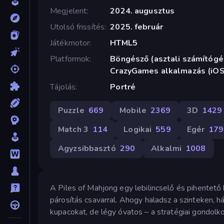
Megjelent
2024. augusztus
Utolsó frissítés
2025. február
Játékmotor
HTML5
Platformok
Böngésző (asztali számítógép
CrazyGames alkalmazás (iOS
Tájolás
Portré
Puzzle
669
Mobile
2369
3D
1429
Match 3
114
Logikai
559
Egér
179
Agyzsibbasztó
290
Alkalmi
1008
A Piles of Mahjong egy lebilincselő és pihentető
párosítás csavarral. Ahogy haladsz a szinteken, h
kupacokat, de légy óvatos – a stratégiai gondolk