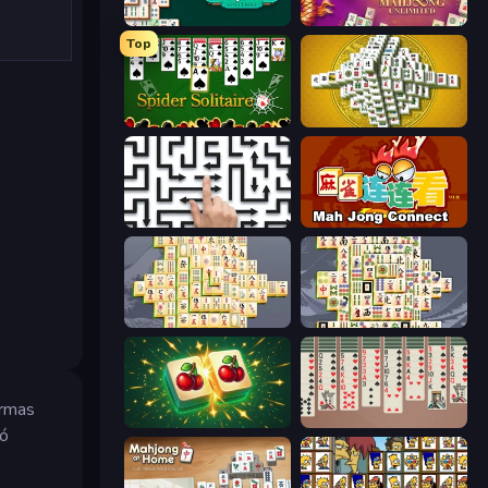
Mahjongg Solitaire
Mahjong Unlimited
Top
Spider Solitaire
Mahjong Tower
Arrow Escape: Puzzle
Mahjong Connect (Legacy)
Mahjong Online
Mahjong Titans
ármas
Mahjong Puzzle: Tile Match
Spider Solitaire 2 Suits
ló