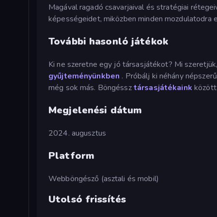
Magával ragadó csavarjaival és stratégiai rétege
képességeidet, miközben minden mozdulatodra e
További hasonló játékok
Ki ne szeretne egy jó társasjátékot? Mi szeretjü
gyűjteményünkben
. Próbálj ki néhány népszerű
még sok más. Böngéssz
társasjátékaink
között
Megjelenési dátum
2024. augusztus
Platform
Webböngésző (asztali és mobil)
Utolsó frissítés