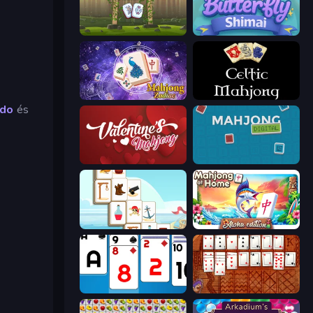
Mahjong Royal
Butterfly Shimai
Mahjong Solitaire Zodiac
Celtic Mahjong Solitaire
udo
és
Valentine Mahjong
Mahjong Digital
Mahjong Pirate Plunder Journey
Aloha Mahjong
Social Solitaire
Algerian Solitaire