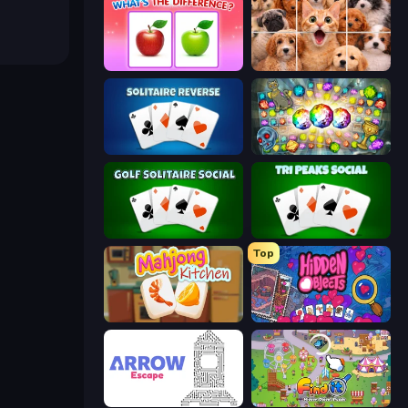
What's The Difference?
Jigpic Solitaire
Solitaire Reverse
Forgotten Treasure 2
Golf Solitaire
Tri Peaks Social
Top
Mahjong Kitchen
Hidden Objects
Arrow Escape
Find It: Hidden Object Puzzle