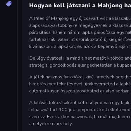
Hogyan kell játszani a Mahjong h
A Piles of Mahjong egy új csavart visz a klasszi
alapszabályai többnyire megegyeznek a klassziku
párosítása, hanem három lapka párosítása egy ha
tartalmazzák, valamint szórakoztató új kiegészíté
kiválasztani a lapkákat, és azok a képernyő alján
De légy óvatos! Ha mind a hét mezőt kitöltöd anél
stratégiai gondolkodás elengedhetetlen a kupac 
A játék hasznos funkciókat kínál, amelyek segíth
hirdetés megtekintésével újrakeverheted a lapkáka
automatikusan összepárosíthatod az alsó sorban 
A kihívás fokozásaként két esélyed van egy lapka 
felhasználtad, 100 jutalompontot kell elköltened
szerezz. Ezek akkor hasznosak, ha már majdnem m
amelyekre nincs hely.