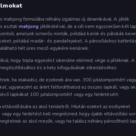
almokat
kus mahjong formulába néhány izgalmas új dinamikával. A játék
s asztali
mahjong
játékokéval, de a cél nem egyszerűen két la
lomból, amelyek ismerős minták, például körök és pálcikák kev
seket, például madár- és pandafejeket. A párosításhoz kattintás
 található hét üres mező egyikére kerülnek.
kül, hogy tripla egyezést sikerülne elérned, vége a játéknak. A
megtisztításához és a hely kifogyásának elkerüléséhez.
etnek, ha elakadsz, de ezeknek ára van. 300 jutalompontért vag
t, ugyanazért az árért felfordíthatod az összes lapkát, vagy ak
lévő lapkákat 100 jutalompontért vagy egy hirdetésért.
eltávolítására az alsó területről. Miután ezeket az esélyeket
, vagy egy hirdetést kell megnézned, hogy újabb eltávolítási so
egtelnek az alsó mezők, vagy ha találsz néhány párosítható lap