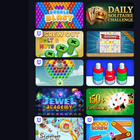
Bubble Blast
Daily Solitaire Challenge
Screw Out: Bolts and Nuts
Sudoku Online
Little Fox: Bubble Spinner Pop
Nuts Puzzle: Sort By Color
Jewel Academy
Classic Card Games Collection