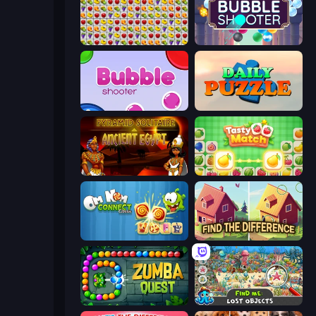
Same Game Fruit Collapse
Arkadium's Bubble Shooter
Bubble Shooter
Daily Puzzle
Pyramid Solitaire Ancient Egypt
Tasty Match: Mahjong Pairs
Om Nom Connect Classic
Find The Difference
Zumba Quest
Find Me: Lost Objects