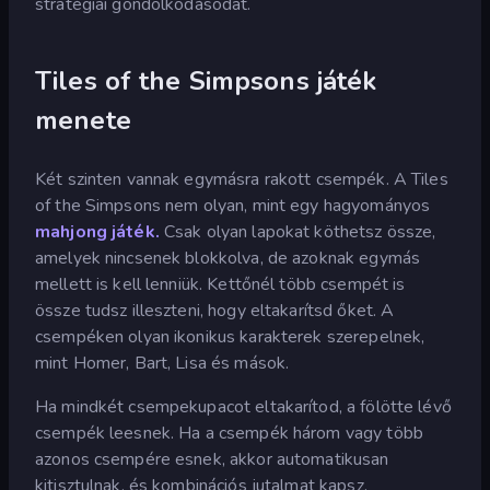
stratégiai gondolkodásodat.
Tiles of the Simpsons játék
menete
Két szinten vannak egymásra rakott csempék. A Tiles
of the Simpsons nem olyan, mint egy hagyományos
mahjong játék.
Csak olyan lapokat köthetsz össze,
amelyek nincsenek blokkolva, de azoknak egymás
mellett is kell lenniük. Kettőnél több csempét is
össze tudsz illeszteni, hogy eltakarítsd őket. A
csempéken olyan ikonikus karakterek szerepelnek,
mint Homer, Bart, Lisa és mások.
Ha mindkét csempekupacot eltakarítod, a fölötte lévő
csempék leesnek. Ha a csempék három vagy több
azonos csempére esnek, akkor automatikusan
kitisztulnak, és kombinációs jutalmat kapsz.