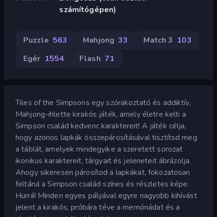
számítógépen)
Puzzle
563
Mahjong
33
Match 3
103
Egér
1554
Flash
71
Tiles of the Simpsons egy szórakoztató és addiktív,
Mahjong-ihlette kirakós játék, amely életre kelti a
Simpson család kedvenc karaktereit! A játék célja,
hogy azonos lapkák összepárosításával tisztítsd meg
a táblát, amelyek mindegyike a szeretett sorozat
ikonikus karaktereit, tárgyait és jeleneteit ábrázolja.
Ahogy sikeresen párosítod a lapkákat, fokozatosan
feltárul a Simpson család színes és részletes képe.
Hurrá! Minden egyes pályával egyre nagyobb kihívást
jelent a kirakós, próbára téve a memóriádat és a