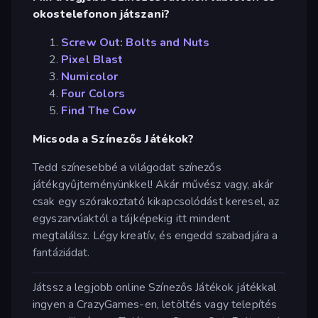
okostelefonon játszani?
Screw Out: Bolts and Nuts
Pixel Blast
Numicolor
Four Colors
Find The Cow
Micsoda a Színezős Játékok?
Tedd színesebbé a világodat színezős
játékgyűjteményünkkel! Akár művész vagy, akár
csak egy szórakoztató kikapcsolódást keresel, az
egyszarvúaktól a tájképekig itt mindent
megtalálsz. Légy kreatív, és engedd szabadjára a
fantáziádat.
Játssz a legjobb online Színezős Játékok játékkal
ingyen a CrazyGames-en, letöltés vagy telepítés