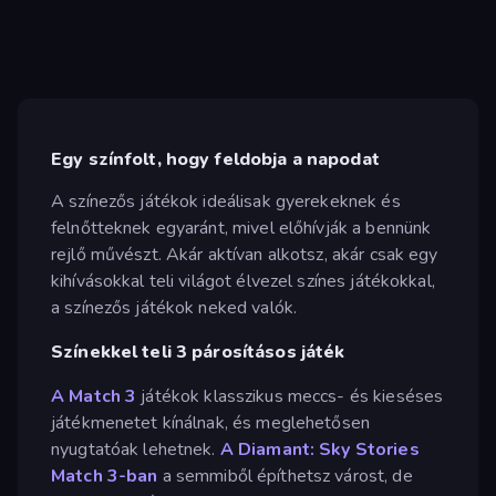
Egy színfolt, hogy feldobja a napodat
A színezős játékok ideálisak gyerekeknek és
felnőtteknek egyaránt, mivel előhívják a bennünk
rejlő művészt. Akár aktívan alkotsz, akár csak egy
kihívásokkal teli világot élvezel színes játékokkal,
a színezős játékok neked valók.
Színekkel teli 3 párosításos játék
A Match 3
játékok klasszikus meccs- és kieséses
játékmenetet kínálnak, és meglehetősen
nyugtatóak lehetnek.
A Diamant: Sky Stories
Match 3-ban
a semmiből építhetsz várost, de