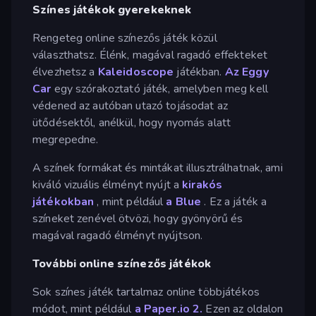
Színes játékok gyerekeknek
Rengeteg online színezős játék közül
választhatsz. Élénk, magával ragadó effekteket
élvezhetsz a
Kaleidoscope
játékban.
Az Eggy
Car
egy szórakoztató játék, amelyben meg kell
védened az autóban utazó tojásodat az
ütődésektől, anélkül, hogy nyomás alatt
megrepedne.
A színek formákat és mintákat illusztrálhatnak, ami
kiváló vizuális élményt nyújt a
kirakós
játékokban
, mint például
a Blue
. Ez a játék a
színeket zenével ötvözi, hogy gyönyörű és
magával ragadó élményt nyújtson.
További online színezős játékok
Sok színes játék tartalmaz online többjátékos
módot, mint például
a Paper.io 2.
Ezen az oldalon