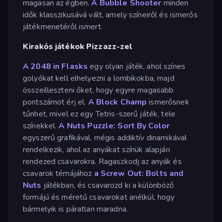
magasan az égben.
A Bubble Shooter
minden
idők klasszikusává vált, amely színeiről és ismerős
játékmenetéről ismert.
Kirakós játékok Pizzazz-zel
A 2048 in Flasks
egy olyan játék, ahol színes
golyókat kell elhelyezni a lombikokba, majd
összeilleszteni őket, hogy egyre magasabb
pontszámot érj el.
A Block Champ
ismerősnek
tűnhet, mivel ez egy Tetris-szerű játék, tele
színekkel.
A Nuts Puzzle: Sort By Color
egyszerű grafikával, mégis addiktív dinamikával
rendelkezik, ahol az anyákat színük alapján
rendezed csavarokra. Ragaszkodj az anyák és
csavarok témájához
a Screw Out: Bolts and
Nuts
játékban, és csavarozd ki a különböző
formájú és méretű csavarokat anélkül, hogy
bármelyik is páratlan maradna.