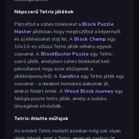
Népszerű Tetris játékok
Párosítsd a színes blokkokat a
Block Puzzle
Master
játékban, hogy megtisztítsd a képernyőt
és új kihívásokat oldj fel. A
Block Champ
egy
10x10-es stílusú Tetris játék néhány egyedi
csavarral. A
BlockBuster Puzzle
egy Tetris-
szerű játék, amelyben színes blokkokat kell
párosítanod, hogy azok eltűnjenek a
játékképernyőről. A
Sandtrix
egy Tetris játék egy
csavarral - a darabok homokká alakulnak át,
amikor földet érnek. A
Wood Block Journey
egy
fatégla puzzle tetris játék, amely a sudoku
lényegével ötvöződik.
Tetris-ihlette műfajok
Az eredeti Tetris mellett azonban még sok olyan
játék létezik, mint a Tetris, amelyek sajátos ízt