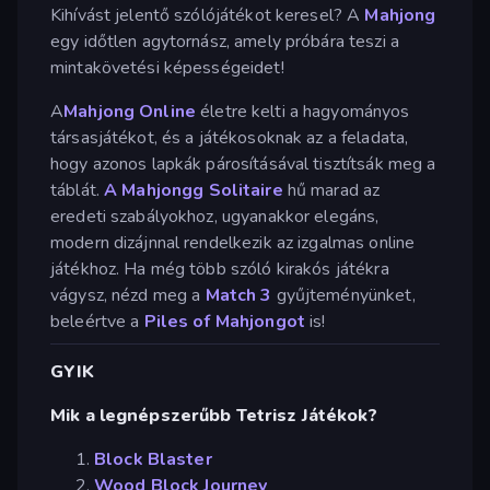
Kihívást jelentő szólójátékot keresel? A
Mahjong
egy időtlen agytornász, amely próbára teszi a
mintakövetési képességeidet!
A
Mahjong Online
életre kelti a hagyományos
társasjátékot, és a játékosoknak az a feladata,
hogy azonos lapkák párosításával tisztítsák meg a
táblát.
A Mahjongg Solitaire
hű marad az
eredeti szabályokhoz, ugyanakkor elegáns,
modern dizájnnal rendelkezik az izgalmas online
játékhoz. Ha még több szóló kirakós játékra
vágysz, nézd meg a
Match 3
gyűjteményünket,
beleértve a
Piles of Mahjongot
is!
GYIK
Mik a legnépszerűbb Tetrisz Játékok?
Block Blaster
Wood Block Journey