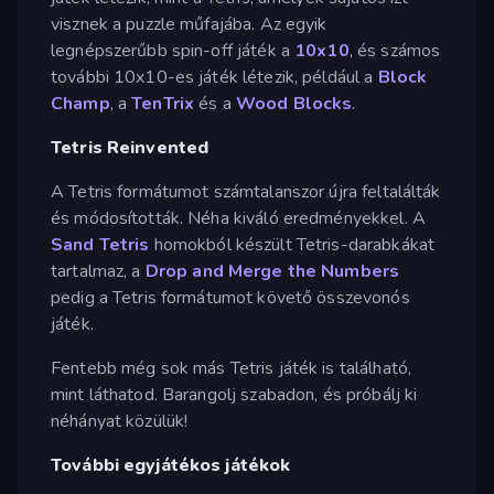
visznek a puzzle műfajába. Az egyik
legnépszerűbb spin-off játék a
10x10
, és számos
további 10x10-es játék létezik, például a
Block
Champ
, a
TenTrix
és a
Wood Blocks
.
Tetris Reinvented
A Tetris formátumot számtalanszor újra feltalálták
és módosították. Néha kiváló eredményekkel. A
Sand Tetris
homokból készült Tetris-darabkákat
tartalmaz, a
Drop and Merge the Numbers
pedig a Tetris formátumot követő összevonós
játék.
Fentebb még sok más Tetris játék is található,
mint láthatod. Barangolj szabadon, és próbálj ki
néhányat közülük!
További egyjátékos játékok