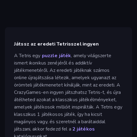
Játssz az eredeti Tetrisszel ingyen
A Tetris egy
puzzle játék
, amely világszerte
ismert ikonikus zenéjéről és addiktív
játékmenetéről. Az eredeti játéknak számos
online újrajátszása létezik, amelyek ugyanazt az
örömteli játékmenetet kínálják, mint az eredeti. A
CrazyGames-en ingyen játszhatsz Tetris-t, és újra
átélheted azokat a klasszikus játékélményeket,
amelyek játékosok millióit inspirálták. A Tetris egy
klasszikus 1 játékosos játék, így ha kicsit
magányos vagy, és szeretnél a barátaiddal
játszani, akkor fedezd fel a
2 játékos
katalógusunkat.