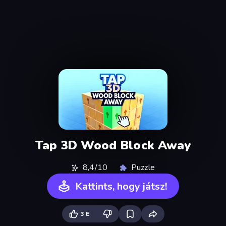
Tap 3D Wood Block Away
8,4/10
Puzzle
Kattints, hogy játsz!
3 E