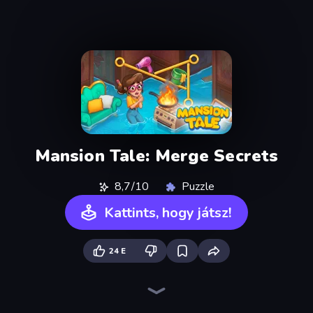
Mansion Tale: Merge Secrets
8,7/10
Puzzle
Kattints, hogy játsz!
24 E