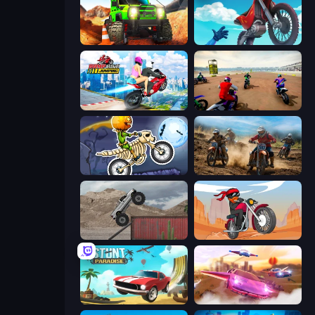
Offroad Life 3D
Airborne Motocross
Ramp Bike Jumping
Super MX - The Champion
Moto X3M 6: Spooky Land
Motocross Dirt Bike Race Games
Hard Wheels
Stickman Moto Race Extreme
Stunt Paradise
Ultimate Flying Car