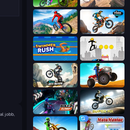
MX Offroad Master
Cycle Extreme
Riders Downhill Racing
Trial Mania
Swimmer Rush
Stickman Skate: 360 Epic City
Xtreme Moto Mayhem
ATV Ultimate Offroad
Bike Jump
Super MX - Last Season
l jobb,