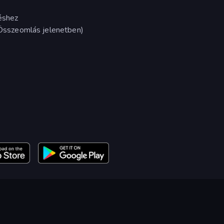
éshez
z Összeomlás jelenetben)