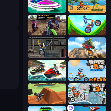
Jet Boat Racing
Moto X3M
MotoCross Riders
Hill Climb on Moto Bike
Trials Ride
Cartoon Moto Stunt
Jetski Race
Moto X3M 5: Pool Party
Blocky Trials
Moto X3M 4 Winter