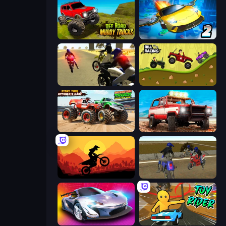
Offroad Muddy Trucks
Ultimate Flying Car 2
3D Moto Simulator 2
Hill Racing
Monster Truck Demolition Derby
Offroad Masters Challenge
Sunset Bike Racing
Crazy Moto Stunts
Grand Cyber City
Toy Rider