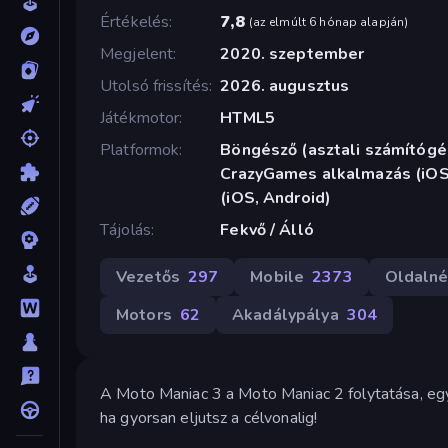
Értékelés
7,8
(
az elmúlt 6 hónap alapján
)
Megjelent
2020. szeptember
Utolsó frissítés
2026. augusztus
Játékmotor
HTML5
Platformok
Böngésző (asztali számítógép
CrazyGames alkalmazás (iOS,
(iOS, Android)
Tájolás
Fekvő / Álló
Vezetős
297
Mobile
2373
Oldalné
Motors
62
Akadálypálya
304
A Moto Maniac 3 a Moto Maniac 2 folytatása, egy
ha gyorsan eljutsz a célvonalig!