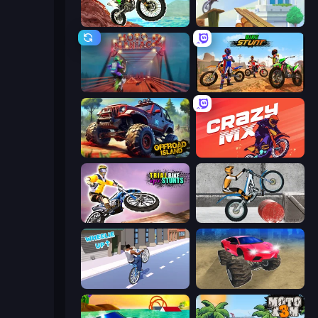
Dirt Bike Mad Skills
Moto Maniac
Moto Maniac 2
Bike Stunts Race Bike Games 3D
Offroad Island
Crazy MX
Trial Bike Epic Stunts
Trials Ice Ride
Wheelie Up
Monster Cars: Ultimate Simulator