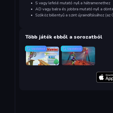
S vagy lefelé mutató nyíl a hátramenethez
AD vagy balra és jobbra mutató nyíl a dönt
Szóköz billentyű a szint újraindításához (a
Több játék ebből a sorozatból
Updated
Updated
Moto Maniac
Moto Maniac 2