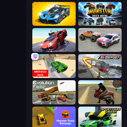
GT Cars Mega Ramps
Monster Truck Arena
Hyper Cars Ramp Crash
Limitless
Obstacle Race: Destroying Simulator!
Slingshot Stunt Driver & Sport
Evolution Factor
Moto Rider 3D