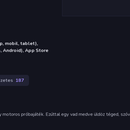
, mobil, tablet),
 Android), App Store
zetes
187
 motoros próbajáték. Ezúttal egy vad medve üldöz téged, szóva