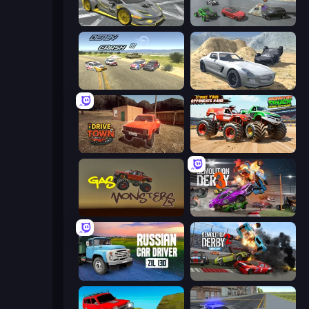
Wrong Way
Derby Crash 5
Derby Crash 3
Derby Crash 2
DriveTown
Monster Truck Demolition Derby
Gas Monsters
Demolition Derby 3
Russian Car Driver ZIL 130
Demolition Derby 2