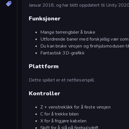
Januar 2018, og har blitt oppdatert til Unity 202
Funksjoner
Mange terrengbiler å bruke
Utfordrende baner med forskjellig vær som 
Du kan bruke vinsjen og firehjulsmodusen til
Fantastisk 3D-grafikk
Plattform
Dette spillet er et nettleserspill.
Kontroller
Z + venstreklikk for å feste vinsjen
C for å trekke bilen
X for å frigjøre kabelen
Skift for å slå på firehjulsdrift