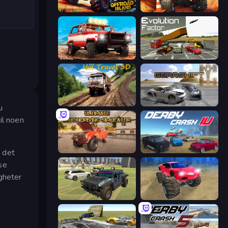
Offroad Island
Offroad Life 3D
Offroad Masters Challenge
Evolution Factor
Hill Travel 3D
Gearshift One
u
il noen
Ultimate Truck Driving Simulator 2020
Derby Crash 4
e det
se
igheter
4x4 Offroader
Monster Cars: Ultimate Simulator