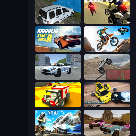
Offroad Prado Mountain Hill Climbing
3D Moto Simulator 2
Madalin Stunt Cars 2
Trial Mania
Crazy Stunt Cars 2
Hard Wheels
Blocky Demolition Derby
Car Simulator: Crash City
Real Drift World
Village Car Stunts