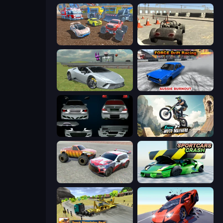
Mad Cars: Racing & Crash
Free Rally
Sports Cars Driver
Force Drift Racing: Aussie Burnout
Decorate My BMW M5
Xtreme Moto Mayhem
Limitless
Sportcars Crash