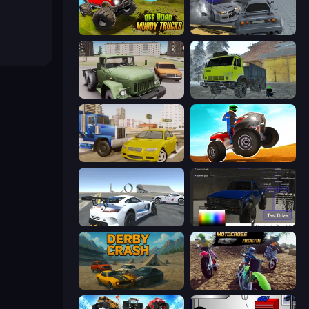
Offroad Muddy Trucks
RCC City Racing
Truck Driver Easy Road
Taiga Car Driver
Crazy Car Stunts
ATV Ultimate Offroad
Crazy Stunt Cars Multiplayer
Car Inspector: Truck
Derby Crash
MotoCross Riders