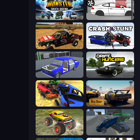
Monster Truck Arena
Drag Racer V2
Offroad Dirt Racing 3D
Crash & Stunt
Taz Mechanic Simulator
Drift Hunters
Car Crash Simulator Royale
RealDerby - Crash Day
Real Simulator: Monster Truck
Offroader V6