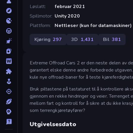
Løslatt
februar 2021
Spillmotor
Unity 2020
Plattform
Nettleser (kun for datamaskiner)
Kjøring
297
3D
1,431
Bil
381
Extreme Offroad Cars 2 er den neste delen av
garantert elske denne andre forbedrede utgaven. D
kule nye offroad-baner for å teste kjøreferdighet
Bruk piltastene på tastaturet til å kontrollere aks
gjennom en rekke hindringer og veier. Terrenget 
mellom fart og kontroll for å sikre at du ikke kras
som terrengkjøretøyfører?
Utgivelsesdato