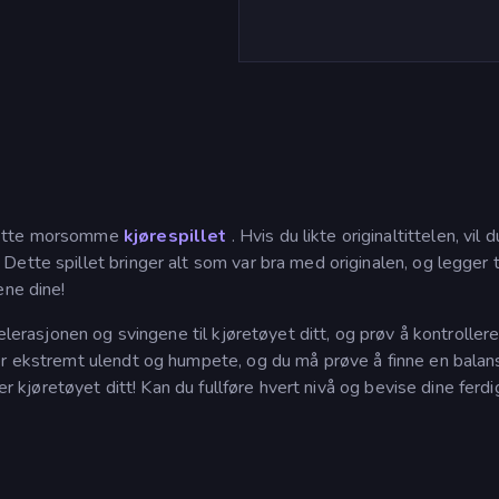
 dette morsomme
kjørespillet
. Hvis du likte originaltittelen, vil d
ette spillet bringer alt som var bra med originalen, og legger t
ene dine!
elerasjonen og svingene til kjøretøyet ditt, og prøv å kontroller
er ekstremt ulendt og humpete, og du må prøve å finne en balan
jer kjøretøyet ditt! Kan du fullføre hvert nivå og bevise dine ferd