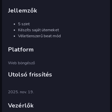
Jellemzők
5 szint
Készíts saját ütemeket
Véletlenszerű beat mód
Platform
Web böngésző
Utolsó frissítés
2025. nov. 19.
Vezérlők