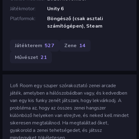
Játékmotor
Unity 6
Platformok
Böngésző (csak asztali
számítógépen), Steam
Játékterem
527
Zene
14
Művészet
21
Lofi Room egy szuper szórakoztató zenei arcade
játék, amelyben a hálószobádban vagy, és kedvedben
van egy kis funky zenét játszani, hogy lekvárkodj. A
probléma az, hogy az összes zenei hangszer
különböző helyeken van elrejtve, és neked kell mindet
sikeresen megtalálnod. Ha megtaláltad őket,
gyakorold a zenei tehetségedet, és játssz
mindegyiket tökéletesen.