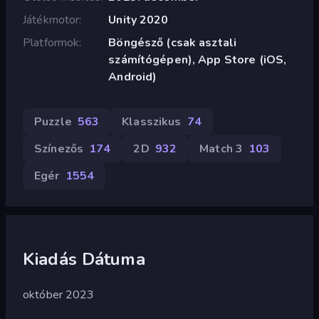
Játékmotor
Unity 2020
Platformok
Böngésző (csak asztali
számítógépen), App Store (iOS,
Android)
Puzzle
563
Klasszikus
74
Színezős
174
2D
932
Match 3
103
Egér
1554
Kiadás Dátuma
október 2023