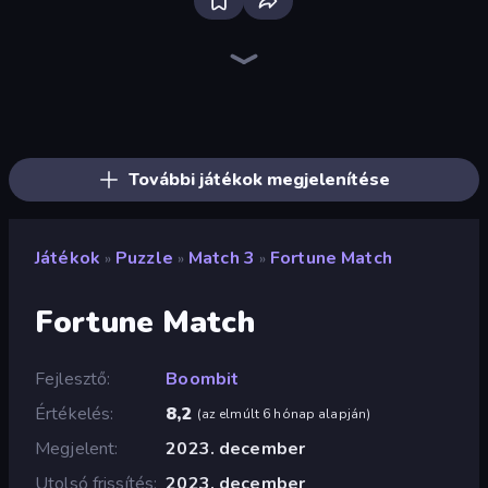
Skydom
Piles of Mahjong
Screw Out: Bolts and Nuts
Piece of Cake: Merge and Bake
Elemental Monsters: Merge
Arrow Escape
Mergest Kingdom
Skydom: Reforged
Alchemy: Merge Elements
Mansion Tale: Merge Secrets
Match Masters
Pixel Blast
Land Explorers: Merge & Build
Yarn Fever! Unravel Puzzle
Block Blaster
Designville: Merge & Design
Match Arena
Nonogram Square
További játékok megjelenítése
Játékok
Puzzle
Match 3
Fortune Match
»
»
»
Fortune Match
Fejlesztő
Boombit
Értékelés
8,2
(
az elmúlt 6 hónap alapján
)
Megjelent
2023. december
Utolsó frissítés
2023. december