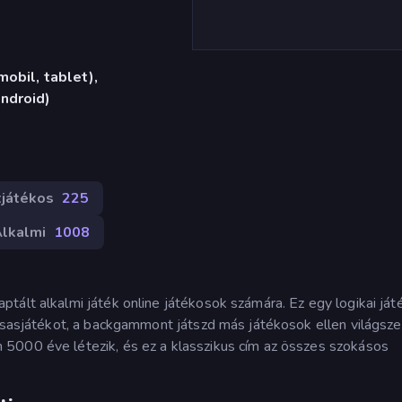
obil, tablet),
ndroid)
tjátékos
225
lkalmi
1008
tált alkalmi játék online játékosok számára. Ez egy logikai játé
ársasjátékot, a backgammont játszd más játékosok ellen világsze
5000 éve létezik, és ez a klasszikus cím az összes szokásos