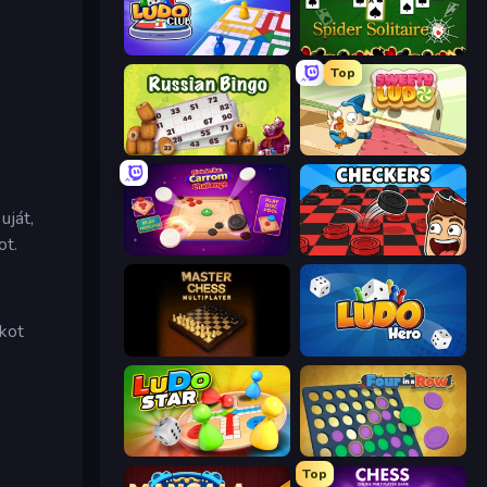
Ludo Club
Spider Solitaire
Top
Russian Bingo
Sweety Ludo
uját,
ot.
Disk Strike: Carrom Challenge
Checkers & Draughts Multiplayer
kkot
Master Chess
Ludo Hero
Ludo Star League
Four in a Row
Top