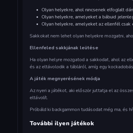
Olyan helyekre, ahol nincsenek elfoglalt d
Olyan helyekre, amelyeket a bábuid jelenleg
Olyan helyekre, amelyeket az ellenfél csak e
Sakkokat nem lehet olyan helyekre mozgatni, ahol
Ellenfeled sakkjának leütése
Ha olyan helyre mozgatod a sakkodat, ahol az ell
és az eltávolodik a tábláról, amíg egy kockadobáss
A játék megnyerésének módja
Az nyeri a játékot, aki először juttatja el az ö
eltávolít.
Próbáld ki backgammon tudásodat még ma, és hívd
További ilyen játékok