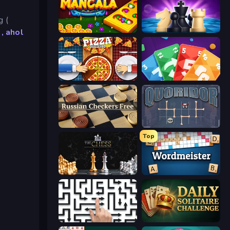
g (
Mancala Online
Chess Online Multiplayer
z
, ahol
Pizza Challenge
Foono Online Multiplayer
Russian Checkers Free
Quoridor Online
Top
The Chess
Wordmeister
Arrow Escape: Puzzle
Daily Solitaire Challenge