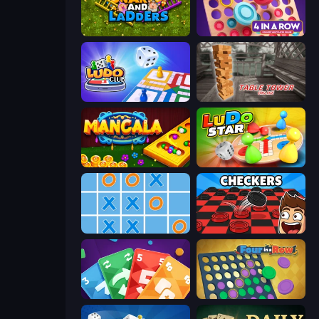
Snakes and Ladders
Connect 4 Online Multiplayer
Ludo Club
Table Tower Online
Mancala Online
Ludo Star League
Tic Tac Toe Online
Checkers & Draughts Multiplayer
Foono Online Multiplayer
Four in a Row