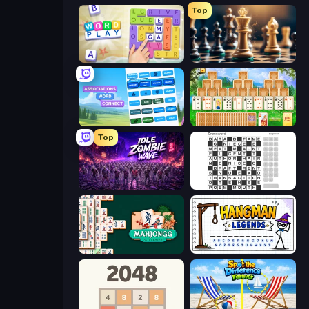
Top
Word Play
Chess Free
Associations - Word Connect
Magic Towers Solitaire
Top
Idle Zombie Wave: Survivors
Crossword
Mahjongg Solitaire
Hangman Legends