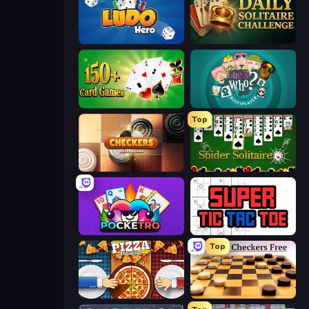
Ludo Hero
Daily Solitaire Challenge
Classic Card Games Collection
Guess Who Online
Top
Checkers Deluxe Edition
Spider Solitaire
Pocketro
Super Tic Tac Toe
Top
Pizza Challenge
English Checkers Free