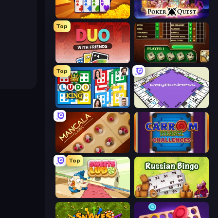
Tongits
Poker Quest
Top
DUO With Friends
Yahtzee Online
Top
Ludo King
PolyBusiness (Unofficial Monopoly)
Mancala Classic
Carrom Masti Challenges
Top
Sweety Ludo
Russian Bingo