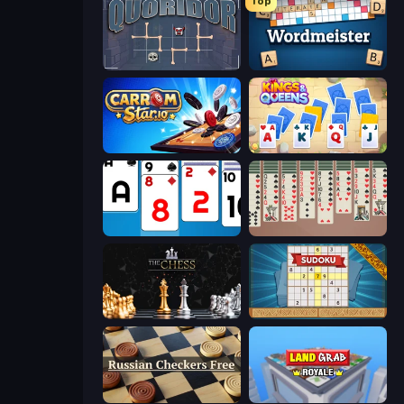
Top
Quoridor Online
Wordmeister
Carrom Stars.io
Kings and Queens Solitaire TriPeaks
Social Solitaire
Spider Solitaire 2 Suits
The Chess
Sudoku Online
Russian Checkers Free
Landgrab Royale