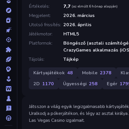
Értékelés
7,7
(
az elmúlt 6 hónap alapján
)
Megjelent
2026. március
Utolsó frissítés
2026. április
Játékmotor
HTML5
Platformok
Böngésző (asztali számítógép
CrazyGames alkalmazás (iOS
Tájolás
Tájkép
Kártyajátékok
48
Mobile
2378
Kla
2D
1170
Ügyességi
258
Egér
179
Játsszon a világ egyik legizgalmasabb kártyajáték
Uralkodj a pókerjátékon, és légy az asztal király
Las Vegas Casino izgalmait.