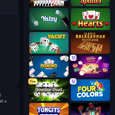
Gin Rummy Mania
Spades
Yatzy
Hearts: Classic
Yacht
Backgammon Online
Domino Battle
Disk Strike: Carrom Challenge
Top
t.
Domino Duel
Four Colors
át a