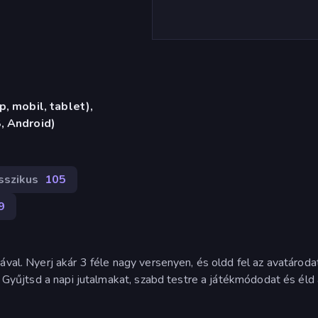
, mobil, tablet),
, Android)
sszikus
105
9
ával. Nyerj akár 3 féle nagy versenyen, és oldd fel az avatároda
a. Gyűjtsd a napi jutalmakat, szabd testre a játékmódodat és éld 