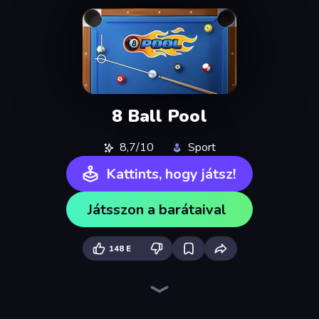
8 Ball Pool
8,7/10
Sport
Kattints, hogy játsz!
Játsszon a barátaival
148 E