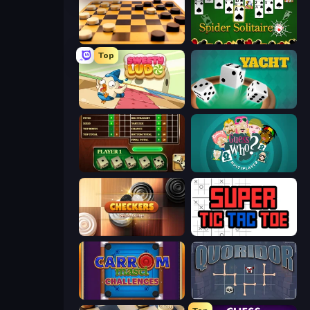
English Checkers Free
Spider Solitaire
Top
Sweety Ludo
Yacht
Yahtzee Online
Guess Who Online
Checkers Deluxe Edition
Super Tic Tac Toe
Carrom Masti Challenges
Quoridor Online