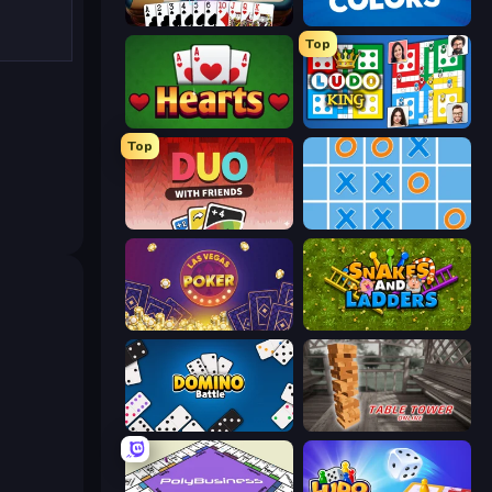
Gin Rummy Mania
Four Colors
Top
Hearts: Classic
Ludo King
Top
DUO With Friends
Tic Tac Toe Online
Las Vegas Poker
Snakes and Ladders
Domino Battle
Table Tower Online