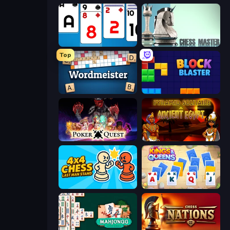
Social Solitaire
Chess Master
Top
Wordmeister
Block Blaster
Poker Quest
Pyramid Solitaire Ancient Egypt
4x4 Chess: Last Man Stand
Kings and Queens Solitaire TriPeaks