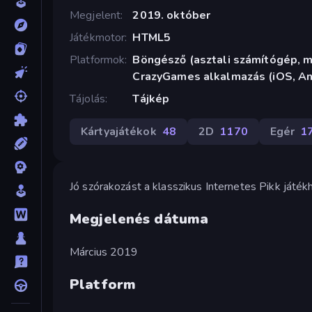
Megjelent
2019. október
Játékmotor
HTML5
Platformok
Böngésző (asztali számítógép, mo
CrazyGames alkalmazás (iOS, An
Tájolás
Tájkép
Kártyajátékok
48
2D
1170
Egér
1
Jó szórakozást a klasszikus Internetes Pikk játékh
Megjelenés dátuma
Március 2019
Platform