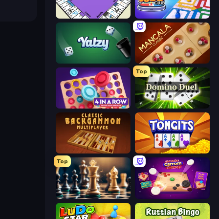
PolyBusiness (Unofficial Monopoly)
Ludo Club
Yatzy
Mancala Classic
Top
Connect 4 Online Multiplayer
Domino Duel
Backgammon Online
Tongits
Top
Chess Free
Disk Strike: Carrom Challenge