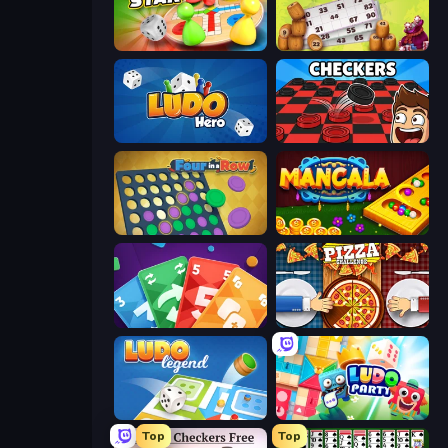
Ludo Star League
Russian Bingo
Ludo Hero
Checkers & Draughts Multiplayer
Four in a Row
Mancala Online
Foono Online Multiplayer
Pizza Challenge
Ludo Legend
Ludo Party
Top
Top