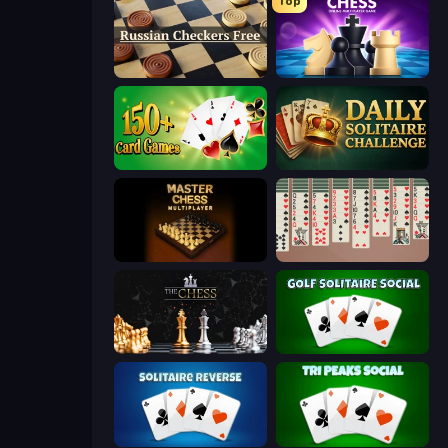
Top
Russian Checkers Free
Chess Online Multiplayer
Classic Card Games Collection
Daily Solitaire Challenge
Master Chess
Spider Solitaire 2 Suits
The Chess
Golf Solitaire
Solitaire Reverse
Tri Peaks Social