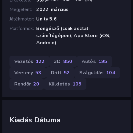
Megjelent
2022. március
Játékmotor
Unity 5.6
Platformok
Böngésző (csak asztali
számítógépen), App Store (iOS,
Android)
Vezetős
122
3D
850
Autós
195
Verseny
53
Drift
52
Száguldás
104
Rendőr
20
Küldetés
105
Kiadás Dátuma