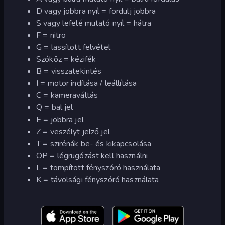
D vagy jobbra nyíl = fordulj jobbra
S vagy lefelé mutató nyíl = hátra
F = nitro
G = lassított felvétel
Szóköz = kézifék
B = visszatekintés
I = motor indítása / leállítása
C = kameraváltás
Q = bal jel
E = jobbra jel
Z = veszélyt jelző jel
T = szirénák be- és kikapcsolása
OP = légrugózást kell használni
L = tompított fényszóró használata
K = távolsági fényszóró használata