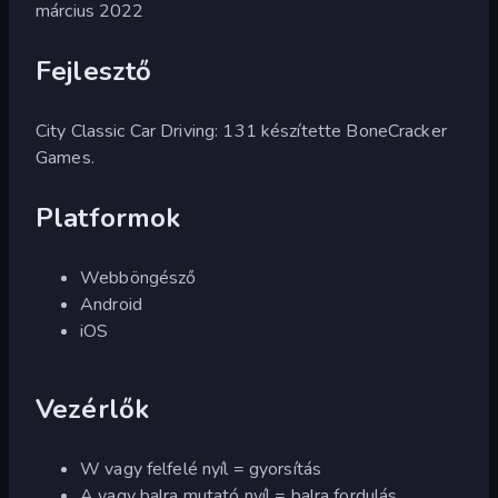
március 2022
Fejlesztő
City Classic Car Driving: 131 készítette BoneCracker
Games.
Platformok
Webböngésző
Android
iOS
Vezérlők
W vagy felfelé nyíl = gyorsítás
A vagy balra mutató nyíl = balra fordulás