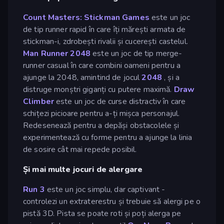
Count Masters: Stickman Games
este un joc
de tip runner rapid în care îți mărești armata de
stickman-i, zdrobești rivalii și cucerești castelul.
Man Runner 2048
este un joc de tip merge-
runner casual în care combini oameni pentru a
ajunge la 2048, amintind de jocul
2048
, și a
distruge monștri giganți cu putere maximă.
Draw
Climber
este un joc de curse distractiv în care
schițezi picioare pentru a-ți mișca personajul.
Redesenează pentru a depăși obstacolele și
experimentează cu forme pentru a ajunge la linia
de sosire cât mai repede posibil.
Și mai multe jocuri de alergare
Run 3
este un joc simplu, dar captivant -
controlezi un extraterestru și trebuie să alergi pe o
pistă 3D. Pista se poate roti și poți alerga pe