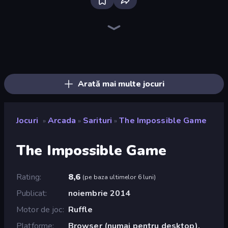
Ragdoll Archers
Geometry Game
Hyper Wave Challenge
Hyper Cube Challenge
Wave Dash: Geometry Arrow
Go Escape
Stacky Bird
Fast Ball Jump
Om Nom: Run
Man Runner 2048
Bubble Blast
Through the Wall
Run and Jump for Brainrot
Screamals
Draw Climber
Draw Crash Race
Arkadium's Bubble Shooter
Baseball For Brainrot
Arată mai multe jocuri
Jocuri
Arcada
Sarituri
The Impossible Game
»
»
»
The Impossible Game
Rating
8,6
(
pe baza ultimelor 6 luni
)
Publicat
noiembrie 2014
Motor de joc
Ruffle
Platforme
Browser (numai pentru desktop),