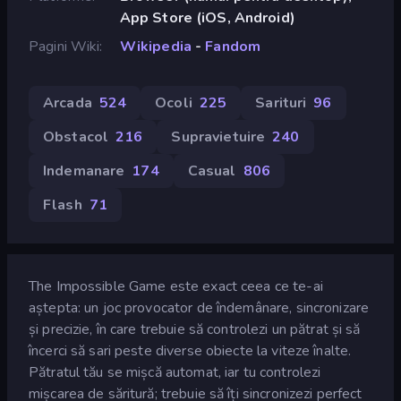
App Store (iOS, Android)
Pagini Wiki
Wikipedia
-
Fandom
Arcada
524
Ocoli
225
Sarituri
96
Obstacol
216
Supravietuire
240
Indemanare
174
Casual
806
Flash
71
The Impossible Game este exact ceea ce te-ai
aștepta: un joc provocator de îndemânare, sincronizare
și precizie, în care trebuie să controlezi un pătrat și să
încerci să sari peste diverse obiecte la viteze înalte.
Pătratul tău se mișcă automat, iar tu controlezi
mișcarea de săritură; trebuie să îți sincronizezi perfect