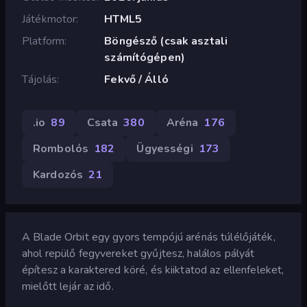
Játékmotor
HTML5
Platform
Böngésző (csak asztali
számítógépen)
Tájolás
Fekvő / Álló
.io
89
Csata
380
Aréna
176
Rombolós
182
Ügyességi
173
Kardozós
21
A Blade Orbit egy gyors tempójú arénás túlélőjáték,
ahol repülő fegyvereket gyűjtesz, halálos pályát
építesz a karaktered köré, és kiiktatod az ellenfeleket,
mielőtt lejár az idő.