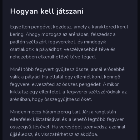
Hogyan kell játszani
Egyetlen pengével kezdesz, amely a karaktered körül
kering. Ahogy mozogsz az arénában, felszedsz a
padlón szétszórt fegyvereket, és mindegyik
csatlakozik a pályádhoz, veszélyesebbé téve és
nehezebben elkerülhetővé téve téged.
Minél több fegyvert gyűjtesz össze, annál erősebbé
válik a pályád. Ha eltalál egy ellenfél körül keringő
fegyvere, elveszíted az összes pengédet. Amikor
kiiktatsz egy ellenfelet, a fegyverei szétszóródnak az
arénában, hogy összegyűjthesd őket.
Minden meccs három percig tart. Járj a ranglistán
ellenfelek kiiktatásával és a lehető legtöbb fegyver
összegyűjtésével. Ha vereséget szenvedsz, azonnal
újjáéledsz, és visszatérhetsz az akcióba.