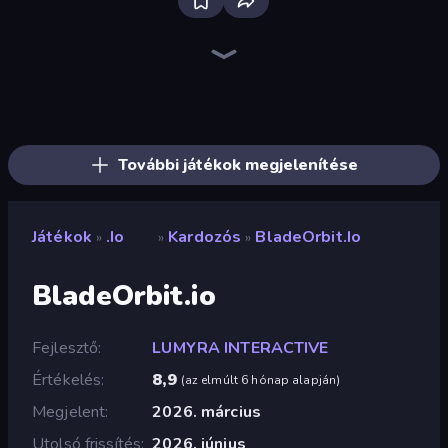
Bloxd.io
BattleDudes.io
Copter.io
Survev.io
EvoWorld.io (FlyOrDie.io)
Mope.io
Diep.io
GoBattle.io
Ducklings
Vortex.io
Hand Spinner IO 3D
Stabfish 2
Stabfish.io
Tanky.io
Knife.io
SlitherCraft.io
BrutalMania.io (Brutal Mania)
Dragon.io
További játékok megjelenítése
Játékok
.io
Kardozós
BladeOrbit.io
»
»
»
BladeOrbit.io
Fejlesztő
LUMYRA INTERACTIVE
Értékelés
8,9
(
az elmúlt 6 hónap alapján
)
Megjelent
2026. március
Utolsó frissítés
2026. június