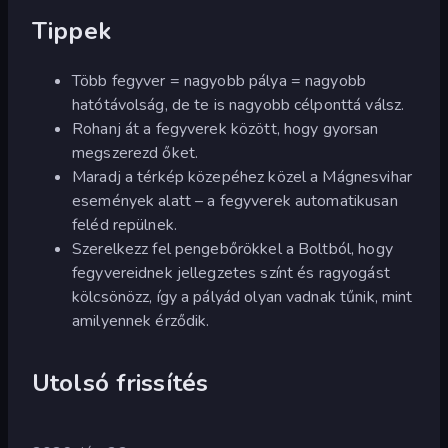
Tippek
Több fegyver = nagyobb pálya = nagyobb
hatótávolság, de te is nagyobb célponttá válsz.
Rohanj át a fegyverek között, hogy gyorsan
megszerezd őket.
Maradj a térkép közepéhez közel a Mágnesvihar
események alatt – a fegyverek automatikusan
feléd repülnek.
Szerelkezz fel pengebőrökkel a Boltból, hogy
fegyvereidnek jellegzetes színt és ragyogást
kölcsönözz, így a pályád olyan vadnak tűnik, mint
amilyennek érződik.
Utolsó frissítés