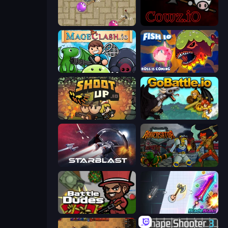
Balloons.io
cowz.io
Mageclash.io
Fish IO
Shootup.io
GoBattle.io
StarBlast
Adversator
BattleDudes.io
BladeBlast.io