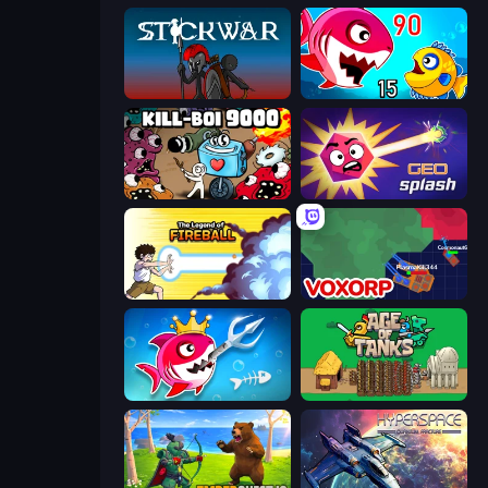
Stick War
Fish Eat Getting Big
Kill-BOI 9000
GEOsplash
Legend Of Fireball
Voxorp
Fish Stab Getting Big
Age of Tanks Warriors: TD War