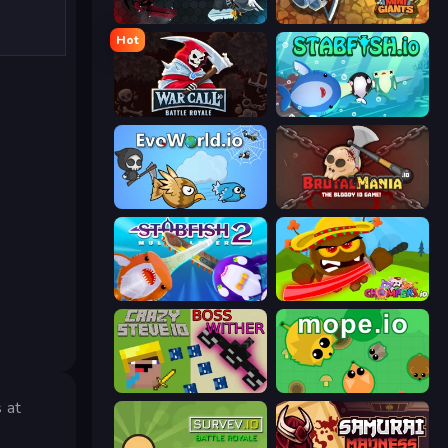
EvoWars.io
MiniGiants.io
Hot
WarCall.io
Stabfish.io
EvoWorld.io (FlyOrDie.io)
BrutalMania.io (Brutal Mania)
Stabfish 2
Chompers.io
CrazySteve.io
Mope.io
s at