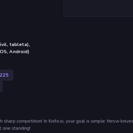
vil, tableta),
iOS, Android)
225
th sharp competition! In Knife.io, your goal is simple: throw knive
t one standing!