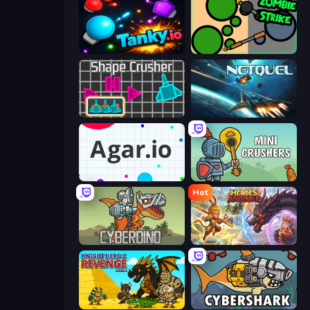
Tanky.io
ZombieStrike
Shape Crusher
Netquel
Agar.io
Mini Crushers
Hot
CyberDino: T-Rex vs Robots
Heroes Assemble
Knight Hero 2 Revenge Idle RPG
CyberShark