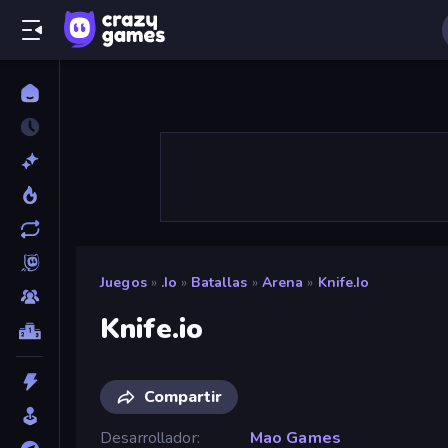
Juegos
»
.io
»
Batallas
»
Arena
»
Knife.io
Knife.io
Compartir
Desarrollador
Mao Games