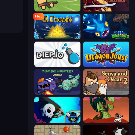
Survev.io
Samurai Madness
Hot
El Dorado Lite
SeaDragons.io
Diep.io
Dragon Joust (.io)
Zombie Hunters Online
Senya and Oscar 2
Clash of Skulls
Monster Impact