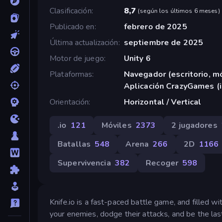
Clasificación
8,7
(
según los últimos 6 meses
)
Publicado en
febrero de 2025
Última actualización
septiembre de 2025
Motor de juego
Unity 6
Plataformas
Navegador (escritorio, mó
Aplicación CrazyGames (
Orientación
Horizontal / Vertical
.io
121
Móviles
2373
2 jugadores
Batallas
548
Arena
266
2D
1166
Supervivencia
382
Recoger
598
Knife.io is a fast-paced battle game, and filled wi
your enemies, dodge their attacks, and be the las