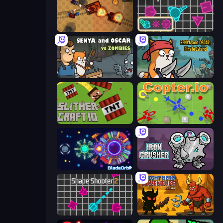
Tanko.io
Shape Shooter 3
Senya and Oscar vs Zombies
Senya and Oscar: Pirate Island
SlitherCraft.io
Copter.io
BladeOrbit.io
Iron Crusher
Shape Shooter 2
Knight Hero Adventure Idle RPG