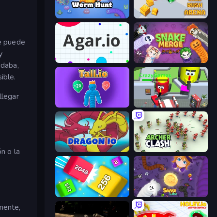
Worm Hunt
Gold Rush Arena
se puede
y
Agar.io
Snake Merge: Idle & io Zone
idaba,
ible.
llegar
Tall.io
CleanUp.IO
Dragon.io
Archer Clash
n o la
Qube 2048
Snake Lite
mente,