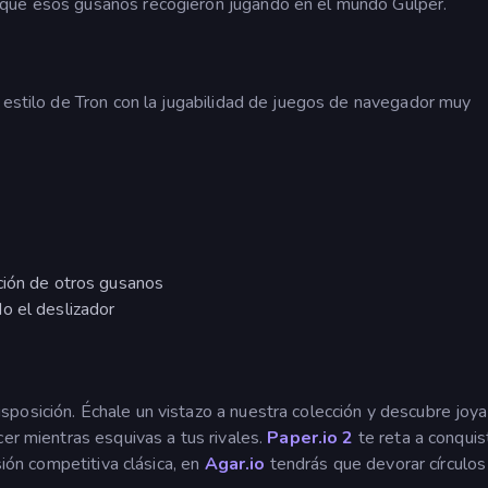
 que esos gusanos recogieron jugando en el mundo Gulper.
 estilo de Tron con la jugabilidad de juegos de navegador muy
ción de otros gusanos
o el deslizador
disposición. Échale un vistazo a nuestra colección y descubre jo
cer mientras esquivas a tus rivales.
Paper.io 2
te reta a conquis
sión competitiva clásica, en
Agar.io
tendrás que devorar círculos