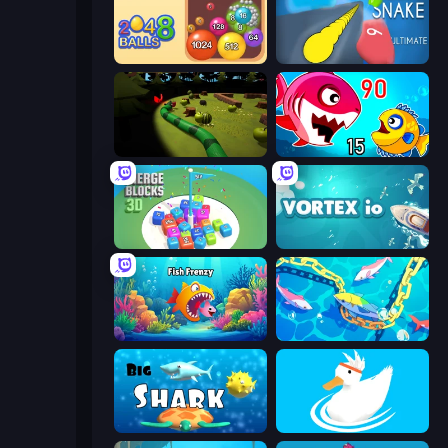
Crazy 2048 Balls
Helix Snake
Axy Snake 3D
Fish Eat Getting Big
Merge Blocks 3D
Vortex.io
Fish Frenzy
Deep Sea Duel
Big Shark
Ducklings