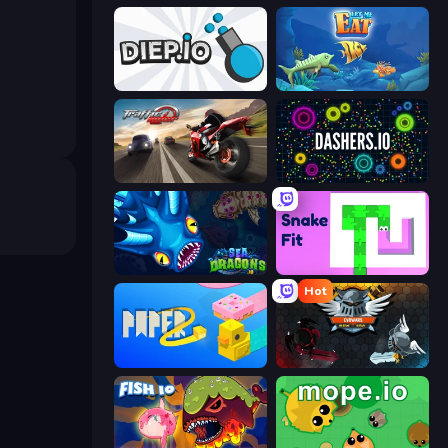
Diep.io
Let Me Eat: Big Fish Eat Smaller
Traffic Rider
Dashers.io
SeaDragons.io
Snake Fit
Hot
Paper.io 2
EvoWars.io