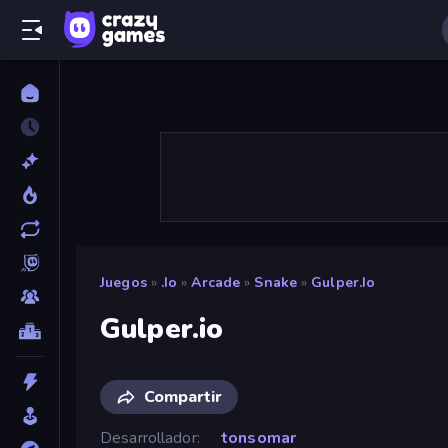
Juegos
»
.io
»
Arcade
»
Snake
»
Gulper.io
Gulper.io
Compartir
Desarrollador
tonsomar