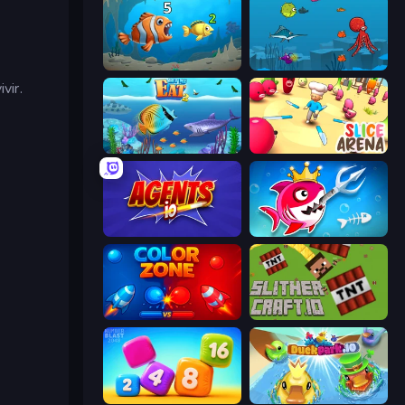
Hungry Ocean: Eat, Feed and Grow Fish
Fish Eat Fishes
vir.
Let Me Eat 2: Feeding Madness
Slice Arena
Agents.io
Fish Stab Getting Big
Color Zone
SlitherCraft.io
Number Blast 2048
DuckPark.io