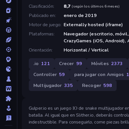
Clasificación
8,7
(
según los últimos 6 meses
)
Publicado en
enero de 2019
Motor de juego
Externally hosted (iframe)
Plataformas
Navegador (escritorio, móvil,
CrazyGames (iOS, Android), 
Orientación
Horizontal / Vertical
.io
121
Crecer
99
Móviles
2373
Controller
59
para jugar con Amigos
Multijugador
335
Recoger
598
Gulper.io es un juego ΙΟ de snake multijugador e
batalla. Al igual que en Slither.io, deberás contr
indestructible. Para conseguirlo, come piezas brill