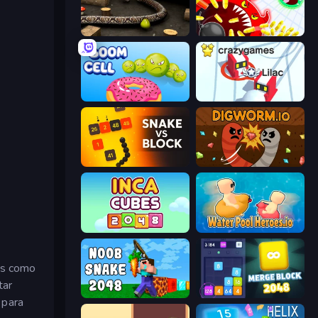
Snake 3D
Holey.io Battle Royale
Boom Cell
Snowball.io
Snake VS Block
Digworm.io
Inca Cubes 2048
Water Pool Heroes.io
yas como
tar
Noob Snake 2048
Merge Block 2048
 para