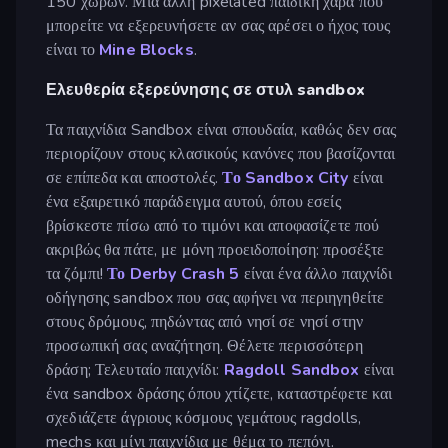
150 χωρών. Μια άλλη pixelated παιδική χαρά που
μπορείτε να εξερευνήσετε αν σας αρέσει ο ήχος τους
είναι το
Mine Blocks
.
Ελευθερία εξερεύνησης σε στυλ sandbox
Τα παιχνίδια Sandbox είναι σπουδαία, καθώς δεν σας
περιορίζουν στους κλασικούς κανόνες που βασίζονται
σε επίπεδα και αποστολές.
Το Sandbox City
είναι
ένα εξαιρετικό παράδειγμα αυτού, όπου εσείς
βρίσκεστε πίσω από το τιμόνι και αποφασίζετε πού
ακριβώς θα πάτε, με μόνη προειδοποίηση: προσέξτε
τα ζόμπι!
Το Derby Crash 5
είναι ένα άλλο παιχνίδι
οδήγησης sandbox που σας αφήνει να περιηγηθείτε
στους δρόμους, πηδώντας από νησί σε νησί στην
προσωπική σας αναζήτηση. Θέλετε περισσότερη
δράση; Τελευταίο παιχνίδι:
Ragdoll Sandbox
είναι
ένα sandbox δράσης όπου χτίζετε, καταστρέφετε και
σχεδιάζετε άγριους κόσμους γεμάτους ragdolls,
mechs και μίνι παιχνίδια με θέμα το πεπόνι.