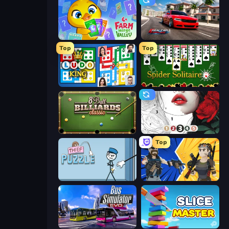
Farm Merge Valley
Real Car Driving
Top
Top
Ludo King
Spider Solitaire
8 Ball Billiards Classic
Numicolor
Top
Thief Puzzle
BuildNow GG
Bus Simulator: EVO
Slice Master