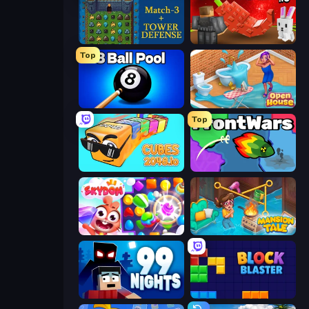
Tower Swap
Grow A Garden | Growden.io
Top
8 Ball Pool Billiards Multiplayer
Open House
Top
Cubes 2048.io
FrontWars.io
Skydom
Mansion Tale: Merge Secrets
99 Nights (Bloxd.io)
Block Blaster