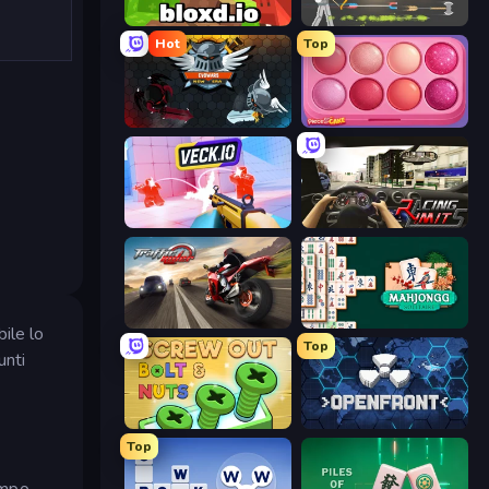
Bloxd.io
Ragdoll Archers
Hot
Top
EvoWars.io
Piece of Cake: Merge and Bake
Veck.io
Racing Limits
Traffic Rider
Mahjongg Solitaire
ile lo
Top
unti
Screw Out: Bolts and Nuts
Openfront
Top
tempo