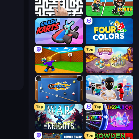
Arrow Escape: Puzzle
Brainrot Arena Online
Smash Karts
Uno Online
Top
Throw a Lucky Block
Mergest Kingdom
8 Ball Pool
Mr. Dude: Online Multiverse Challenge
Top
Top
War the Knights
Meeland.io
Top