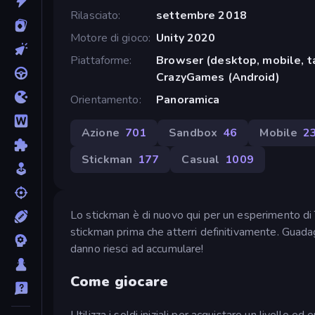
Rilasciato
settembre 2018
Motore di gioco
Unity 2020
Piattaforme
Browser (desktop, mobile, t
CrazyGames (Android)
Orientamento
Panoramica
Azione
701
Sandbox
46
Mobile
2
Stickman
177
Casual
1009
Lo stickman è di nuovo qui per un esperimento di 
stickman prima che atterri definitivamente. Guada
danno riesci ad accumulare!
Come giocare
Utilizza i soldi iniziali per acquistare un livello e