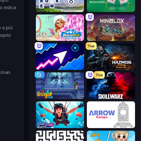
o indica
Words of Wonders
Piles of Mahjong
 a più
roprio
Designville: Merge & Design
Miniblox
Top
Space Waves
Hazmob FPS: Online Shooter
ckman.
Top
Stickman Clash
SkillWarz
Fortzone Battle Royale
Arrow Escape