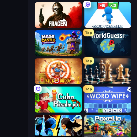
Fragen
Count Masters: Stickman Games
Top
Mage Castle Idle Defense
WorldGuessr Free GeoGuessr
Top
Kick the Buddy
Scacchi Gratis
Top
CubeRealm.io
Word Wipe