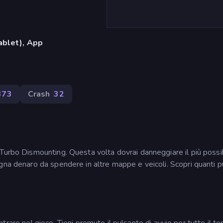
ablet), App
373
Crash
32
Turbo Dismounting. Questa volta dovrai danneggiare il più possib
gna denaro da spendere in altre mappe e veicoli. Scopri quanti p
d entrare nel gioco. Tieni premuto il pulsante di avvio per tutto il 