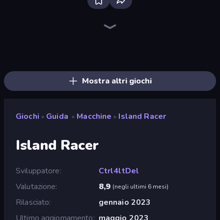
Ramp Car VS Police: CHASE
Racing Limits
Real Car Driving
Deadly Descent
Mad Pursuit
Traffic Rider
Madness Cars Destroy
Drive Quest
Deadly Rally
Racing in City
Asphalt Rush
Hustle & Drift in ZIL
Parking Fury 3D: Side Hustle
Drive Taxi
Moto Maniac
Hill Masters
PolyTrack
Moto Racing Club
Mostra altri giochi
Giochi
Guida
Macchine
Island Racer
»
»
»
Island Racer
Sviluppatore
Ctrl4ltDel
Valutazione
8,9
(
negli ultimi 6 mesi
)
Rilasciato
gennaio 2023
Ultimo aggiornamento
maggio 2023