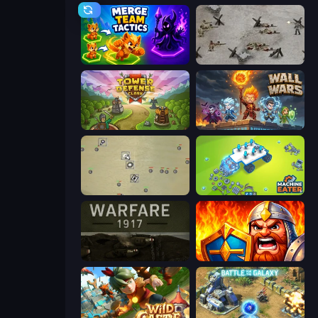
Merge Team Tactics
Warfare 1944
Tower Defense Clash
Wall Wars
Desktop Tower Defense
Machine Eater
Warfare 1917
WarLink: Crown & Clash