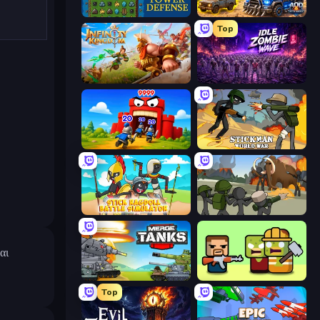
Tower Swap
AOD - Art Of Defense
Top
Infinity Kingdom
Idle Zombie Wave: Survivors
TimeWarriors
Stickman World War
Stick Ragdoll Battle Simulator
Stickman History Battle
αι
Merge Master Tanks: Tank Wars
Zombie Horde: Build & Survive
Top