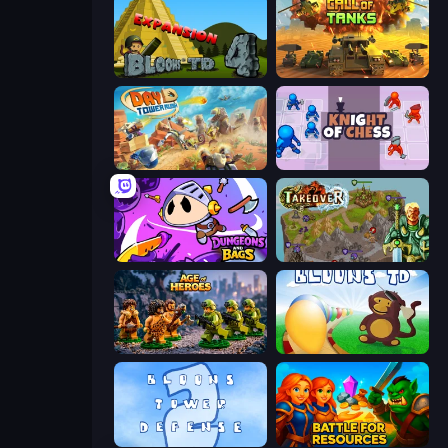
Bloons Tower Defense 4 Expansion
Call of Tanks
Day D Tower Rush
Knight of Chess
Dungeons and Bags
Takeover
Age of Heroes
Bloons Tower Defense
Bloons Tower Defense 2
Battle for Resources