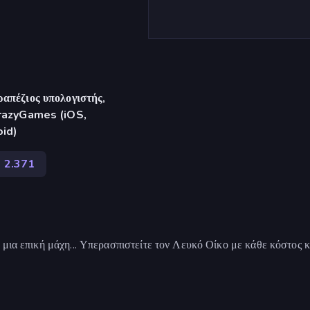
απέζιος υπολογιστής,
CrazyGames (iOS,
oid)
2.371
 μια επική μάχη... Υπερασπιστείτε τον Λευκό Οίκο με κάθε κόστος κ