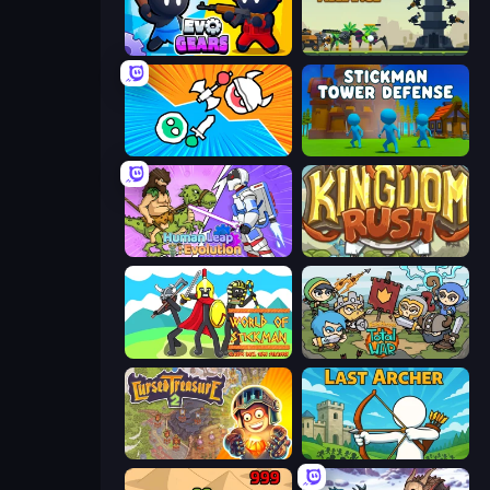
Evo Gears
Iron Towers Alliance
Merge Knights!
Stickman Tower Defense Idle 3D
Human Leap: Evolution
Kingdom Rush
World of Stickman Classic RTS
Raid Heroes: Total War
Cursed Treasure 2
Last Archer