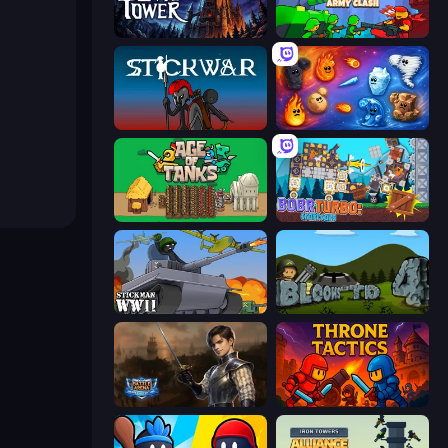
Evil Tower
Epic Army Clash
Stick War
Elemental Merge
Age of Tanks Warriors: TD War
Bobr Turbo: Craft Cars
Stickman WW2
Bloons Tower Defense 4
Battle Arena
Throne Tactics