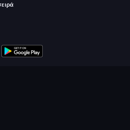
σειρά