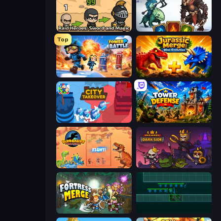
Raid Heroes: Sword and Magic
Dark Stones: Card Battle RPG
Top
Tower Battle
Jurassic Merge: Dino Evolution
City Takeover
Tower Defense
Dinosaurs Merge Master
Raid Heroes: Dark Side
Fortress Merge
Vector TD