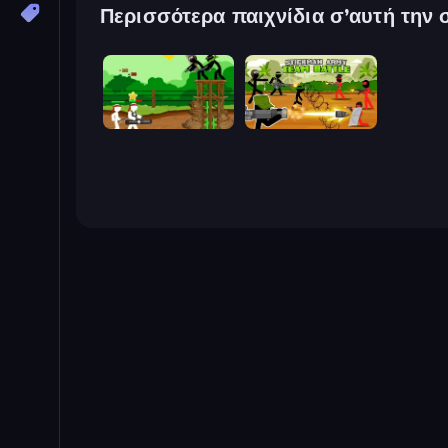
Περισσότερα παιχνίδια σ’αυτή την 
Stickman Army: The Resistance
Stickman Army: Team Battle