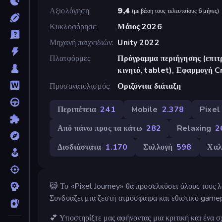
Αξιολόγηση
9,4
(
με βάση τους τελευταίους 6 μήνες
)
Κυκλοφόρησε
Μάιος 2026
Μηχανή παιχνιδιών
Unity 2022
Πλατφόρμες
Πρόγραμμα περιήγησης (επιτρ
κινητό, tablet), Εφαρμογή 
Προσανατολισμός
Οριζόντια διάταξη
Περιπέτεια
241
Mobile
2.378
Pixel
Από πάνω προς τα κάτω
282
Relaxing
2
Δισδιάστατα
1.170
Συλλογή
598
Χαλ
😸 Το «Pixel Journey» θα προσελκύσει όλους τους λ
Συνδυάζει μια ζεστή ατμόσφαιρα και εθιστικό gamep
💕 Υποστηρίξτε μας αφήνοντας μια κριτική και ένα σ