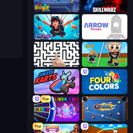
Stickman Clash
SkillWarz
Fortzone Battle Royale
Arrow Escape
Arrow Escape: Puzzle
Brainrot Arena Online
Smash Karts
Four Colors
Top
Meeland.io
8 Ball Pool
Top