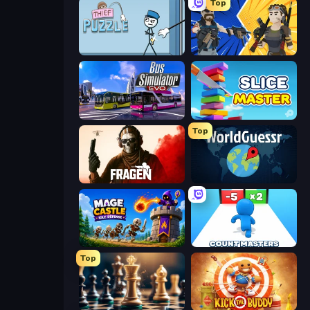
Top
Thief Puzzle
BuildNow GG
Bus Simulator: EVO
Slice Master
Top
Fragen
WorldGuessr Free GeoGuessr
Mage Castle Idle Defense
Count Masters: Stickman Games
Top
Chess Free
Kick the Buddy