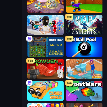
Mergest Kingdom
Throw a Lucky Block
Top
Mr. Dude: Online Multiverse Challenge
War the Knights
Top
Tower Swap
8 Ball Pool Billiards Multiplayer
Top
Grow A Garden | Growden.io
Open House
Top
Cubes 2048.io
FrontWars.io