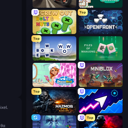
Traffic Rider
Mahjongg Solitaire
Top
Screw Out: Bolts and Nuts
Openfront
Top
Words of Wonders
Piles of Mahjong
Designville: Merge & Design
Miniblox
Top
ixel.
Hazmob FPS: Online Shooter
Space Waves
Top
 θα