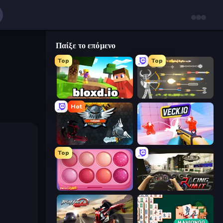
Παίξε το επόμενο
Top
Top
Bloxd.io
Ragdoll Archers
Hot
EvoWars.io
Veck.io
Top
Piece of Cake: Merge and Bake
Racing Limits