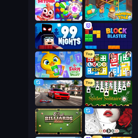
Skydom
Mansion Tale: Merge Secrets
99 Nights (Bloxd.io)
Block Blaster
Top
Farm Merge Valley
Ludo King
Top
Real Car Driving
Spider Solitaire
8 Ball Billiards Classic
Numicolor