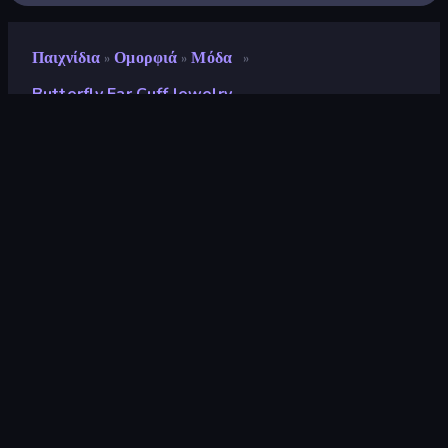
Παιχνίδια
Ομορφιά
Μόδα
»
»
»
Butterfly Ear Cuff Jewelry
Butterfly Ear Cuff Jewelry
Αξιολόγηση
8,6
(
με βάση τους τελευταίους 6 μήνες
)
Κυκλοφόρησε
Ιούνιος 2024
Μηχανή παιχνιδιών
Externally hosted (iframe)
Πλατφόρμες
Πρόγραμμα περιήγησης
(επιτραπέζιος υπολογιστής, κινητό,
tablet), Εφαρμογή CrazyGames
(iOS, Android)
Προσανατολισμός
Οριζόντια διάταξη