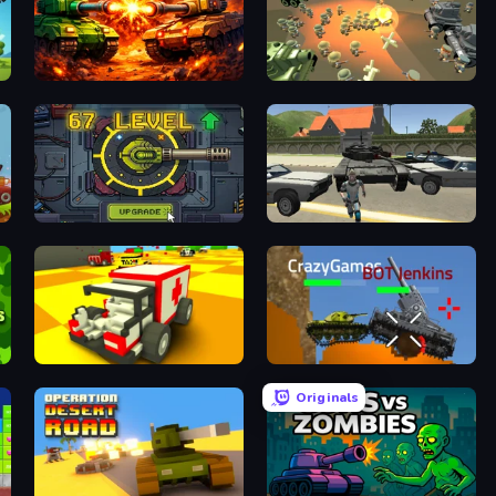
War Machine Clash
WW1 Battle Simulator
Tank Evolution
Gangster Vegas Grand City
Blocky Demolition Derby
Plated Glory
Originals