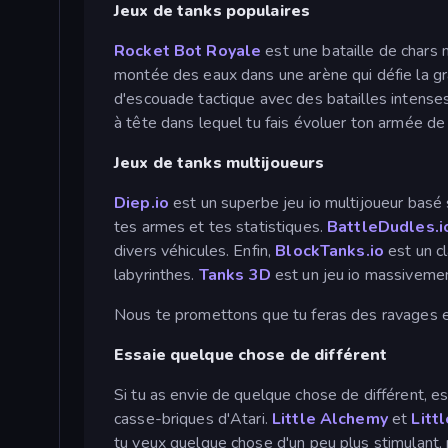
Jeux de tanks populaires
Rocket Bot Royale
est une bataille de chars 
montée des eaux dans une arène qui défie la gr
d'escouade tactique avec des batailles intense
à tête dans lequel tu fais évoluer ton armée de 
Jeux de tanks multijoueurs
Diep.io
est un superbe jeu io multijoueur basé s
tes armes et tes statistiques.
BattleDudles.i
divers véhicules. Enfin,
BlockTanks.io
est un c
labyrinthes.
Tanks 3D
est un jeu io massivemen
Nous te promettons que tu feras des ravages 
Essaie quelque chose de différent
Si tu as envie de quelque chose de différent, e
casse-briques d'Atari.
Little Alchemy
et
Litt
tu veux quelque chose d'un peu plus stimulant, 