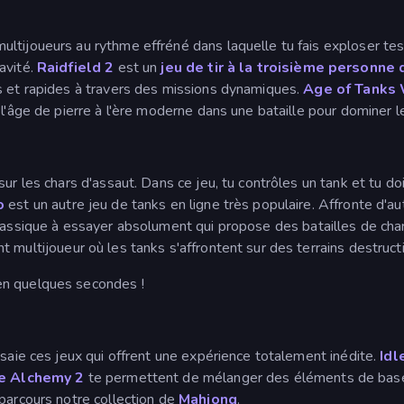
multijoueurs au rythme effréné dans laquelle tu fais exploser te
avité.
Raidfield 2
est un
jeu de tir à la troisième personne 
s et rapides à travers des missions dynamiques.
Age of Tanks 
l'âge de pierre à l'ère moderne dans une bataille pour dominer l
ur les chars d'assaut. Dans ce jeu, tu contrôles un tank et tu do
o
est un autre jeu de tanks en ligne très populaire. Affronte d'
lassique à essayer absolument qui propose des batailles de ch
t multijoueur où les tanks s'affrontent sur des terrains destru
en quelques secondes !
ssaie ces jeux qui offrent une expérience totalement inédite.
Idl
le Alchemy 2
te permettent de mélanger des éléments de base 
parcours notre collection de
Mahjong
.