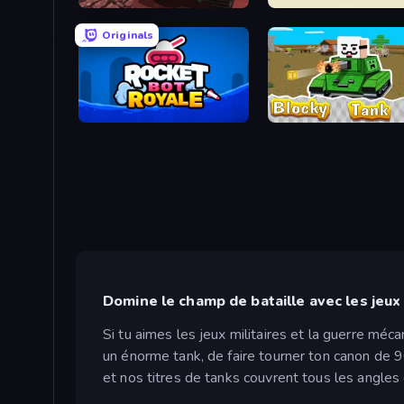
Tanks of the Galaxy
Armor Path
Originals
Rocket Bot Royale
Blocky Tank 3D
Domine le champ de bataille avec les jeux 
Si tu aimes les jeux militaires et la guerre méca
un énorme tank, de faire tourner ton canon de 
et nos titres de tanks couvrent tous les angles