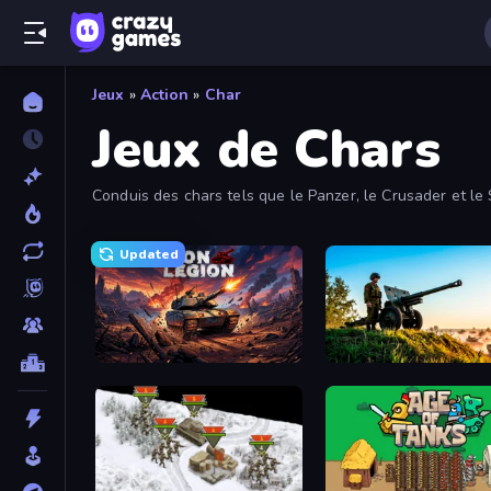
Jeux
»
Action
»
Char
Jeux de Chars
Conduis des chars tels que le Panzer, le Crusader et le
Updated
Iron Legion
Artillery Vs Tanks