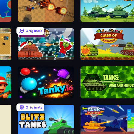
Tanko.io
Tank Wars
Originals
Tanks vs Zombies: Tank Battle
Clash of Armor
Army General: Battle & Tank Strategy
Tanky.io
Tanks 2D: War and Heroes!
Originals