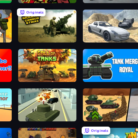
D War
BattleDudes.io
Derby Crash 5
Originals
Modern Cannon Strike
Derby Crash 2
Call of Tanks
Tank Merge Royal
Secret Agent James
Tank Battle: War Commander
Originals