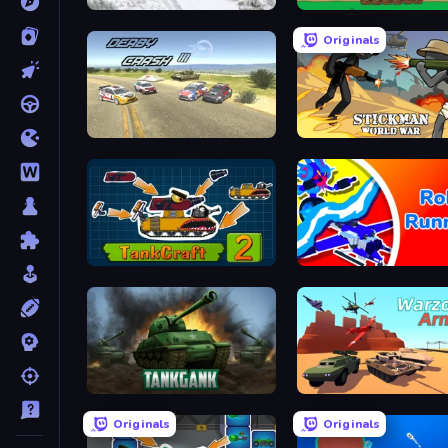
1941 Frozen Front
Age of Tanks Warriors: T
Originals
Derby Crash 3
Stickman World War
TankCraft 2
Robo Runner
Tankgank
Warzone Armor
Originals
Originals