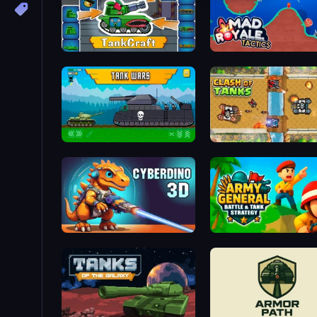
TankCraft
Mad Royale Tactics
Tanks 2D: Tank Wars
Clash of Tanks
CyberDino 3D