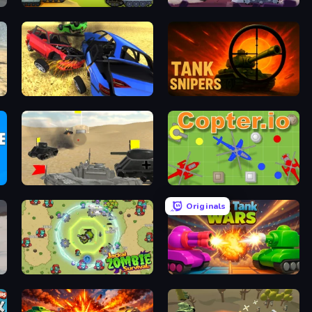
Merge Master Tanks: Tank Wars
Tanks Arena io: Craft & Combat
Car Crash Simulator Royale
Tank Snipers
Tanks Battlefield: Desert
Copter.io
Originals
Jackal Zombie Survival
Tanks Merge