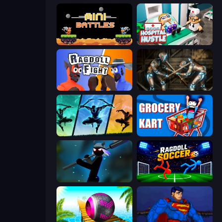
12 MiniBattles
Hospital Hustle
Ragdoll Fight
Striker Dummies
Shadow Ninja Revenge
Grocery Kart
Stickman Weapon Master
Ragdoll Soccer 2 Players