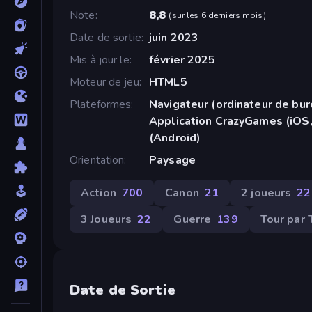
Note
8,8
(
sur les 6 derniers mois
)
Date de sortie
juin 2023
Mis à jour le
février 2025
Moteur de jeu
HTML5
Plateformes
Navigateur (ordinateur de bur
Application CrazyGames (iOS,
(Android)
Orientation
Paysage
Action
700
Canon
21
2 joueurs
22
3 Joueurs
22
Guerre
139
Tour par 
Date de Sortie