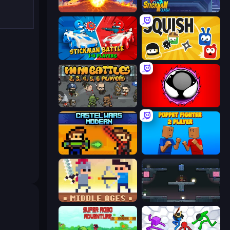
Tank Stars
Stickman Clash
Stickman battle 1-4 Players
Squish
MiniBattles
Splatmans
Castle Wars: Modern
Puppet Fighter 2 Player
Castle Wars: Middle Ages
Arena