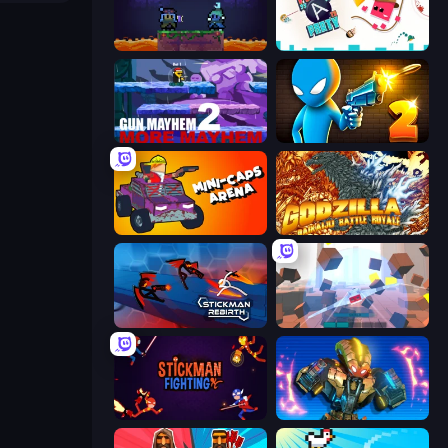
Duo
Press A to Party
Gun Mayhem 2
Drunken Duel 2
Mini-Caps: Arena
Godzilla Daikaiju Battle Royale
Stickman Rebirth
Cubic Rush
Stickman Fighting: Super War
Ultimate Robo Duel 3D