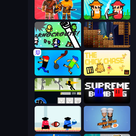
Medieval Battle 2P
Farmer Challenge Party
KNOCKOUTS!
Miners' Adventure
Mini-Caps: Bombs
The Chick Chase
Stickman Fighter: Mega Brawl
Supreme Bomb Tag
Clash of Cakes
Rush Hour Cafe