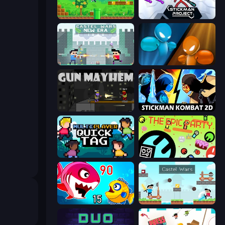
Super Robo - Adventure
Stickman Project
Castle Wars: New Era
Drunken Boxing
Gun Mayhem
Stickman Kombat 2D
Multiplayer Quick Tag
The Epic Party
Fish Eat Getting Big
Castle Wars