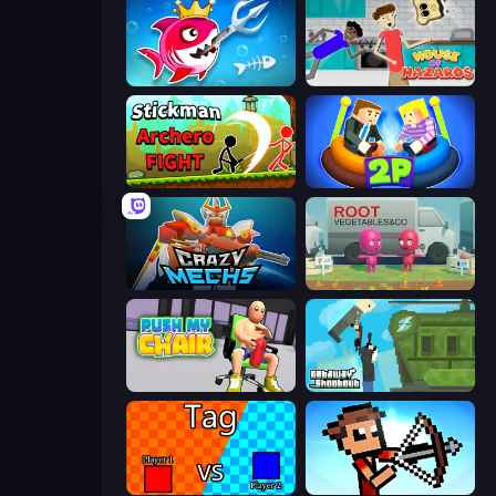
Fish Stab Getting Big
House of Hazards
Stickman Archero Fight
Ragdoll Arena 2 Player
Crazy Mechs
Root Vegetables & Co
Push My Chair
Getaway Shootout
2 Player Tag
Stick Archers Battle