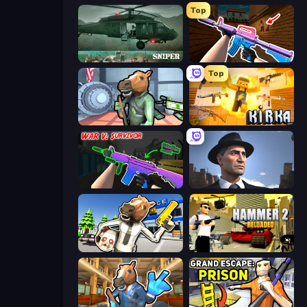
Top
SNIPER
KS Z
Top
Bank Robbery
Kirka.io
War V: Survivor
Downtown 1930s Mafia
Bank Robbery: Escape
Hammer 2