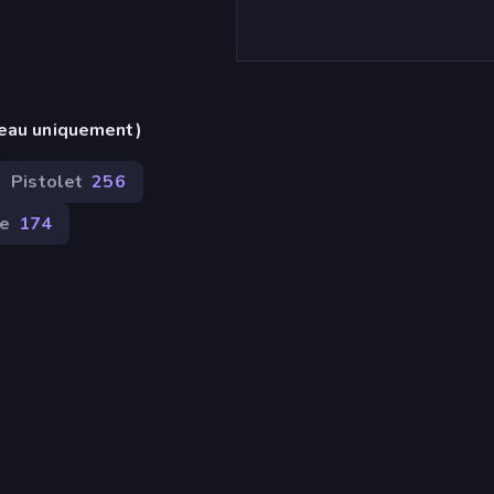
reau uniquement)
Pistolet
256
ne
174