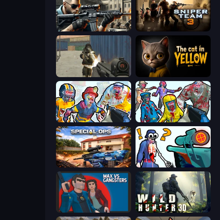
Sure Shot
Sniper Team 3
Masked Forces
The Cat in Yellow
Zombies Shooter: Part 2
Zombies Shooter
Special Ops: GO
Sniper Shot: Bullet Time
Max vs Gangsters
Wild Hunter 3D