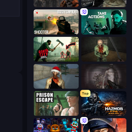
Path of Survivor
C-Virus Game: Outbreak
BodyCamera Shooter
Take Actions
Death City Zombie Invasion
Shoot Your Nightmare: The Beginning
Monster Christmas Terror
Portal Of Doom: Undead Rising
Top
Prison Escape
Hazmob FPS: Online Shooter