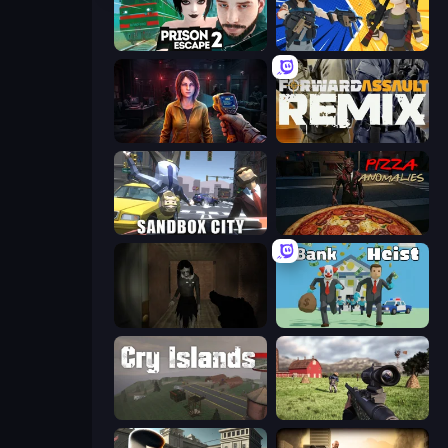
Prison Escape 2
BuildNow GG
Survival Zone Zombie Outbreak
Forward Assault Remix
Sandbox City
Pizza Anomalies
Slendrina Must Die: The Forest
Bank Heist
Cry Islands
Dead Zed