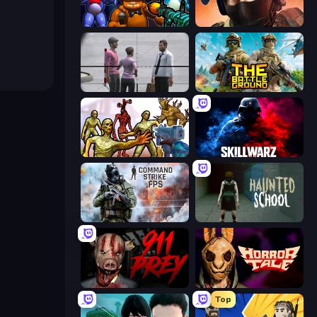
FNaF Shooter
Bullet Force
Sniper Assassin - Government Agent
The Battleground
Monster Shooter Apocalypse
SkillWarz
Command Strike FPS
Haunted School
911: Prey
Horror Tale
Top