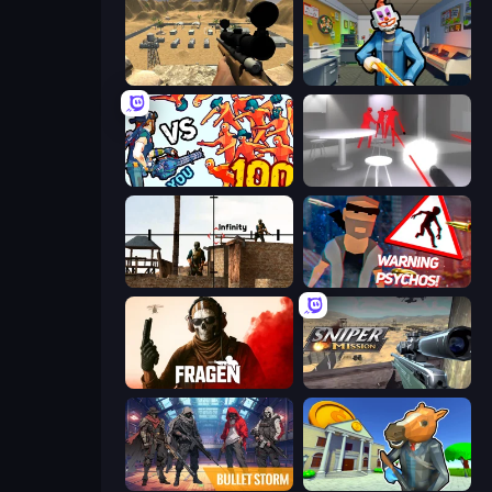
Ghost Sniper
Save the Hostages
Horde Killer: You vs 100
SuperHot
Lethal Sniper 3D: Army Soldier
City of Psychos
Fragen
Sniper Mission
Bulletstorm
Bank Robbery 3