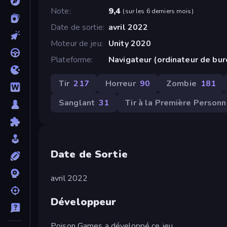
Note
9,4
(
sur les 6 derniers mois
)
Date de sortie
avril 2022
Moteur de jeu
Unity 2020
Plateforme
Navigateur (ordinateur de bu
Tir
217
Horreur
90
Zombie
181
Sanglant
31
Tir à la Première Person
Date de Sortie
avril 2022
Développeur
Poison Games a développé ce jeu.