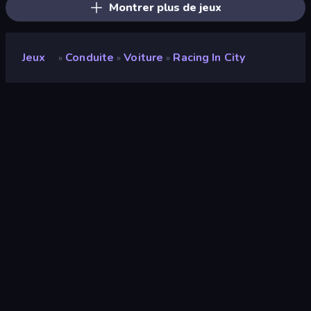
Montrer plus de jeux
Jeux
Conduite
Voiture
Racing In City
»
»
»
Racing in City
Développeur
Hammurabi
Note
8,4
(
sur les 6 derniers mois
)
Date de sortie
octobre 2023
Mis à jour le
novembre 2023
Moteur de jeu
Unity 2022
Plateformes
Navigateur (ordinateur de bureau,
mobile, tablette), Application
CrazyGames (Android), App Store
(iOS, Android)