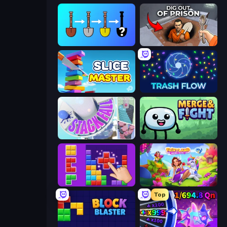
Merge Tools - Merge and Dig
Dig out of Prison
Slice Master
Trash Flow
Stack Fall
Merge & Fight
BlockBuster Puzzle
Fairyland Merge & Magic
Top