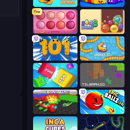
Cubes 2048.io
Cubes 2048 Royale
Top
Piece of Cake: Merge and Bake
Crazy 2048 Balls
Numbers Arena
Snake.io
Qube 2048
TileMan.io
Hexanaut.io
EpicBallz.io