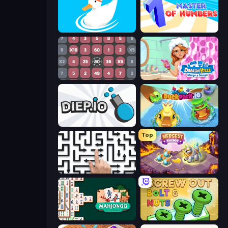
Ducklings
Master of Numbers
Get 1000
Designville: Merge & Design
Diep.io
DuckPark.io
Top
Arrow Escape: Puzzle
Mergest Kingdom
Mahjongg Solitaire
Screw Out: Bolts and Nuts