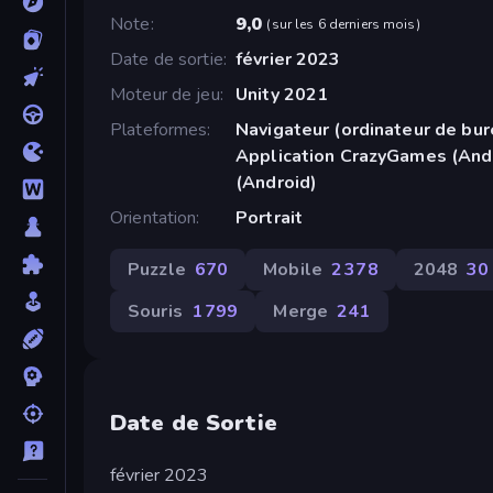
Note
9,0
(
sur les 6 derniers mois
)
Date de sortie
février 2023
Moteur de jeu
Unity 2021
Plateformes
Navigateur (ordinateur de bur
Application CrazyGames (And
(Android)
Orientation
Portrait
Puzzle
670
Mobile
2 378
2048
30
Souris
1 799
Merge
241
Date de Sortie
février 2023