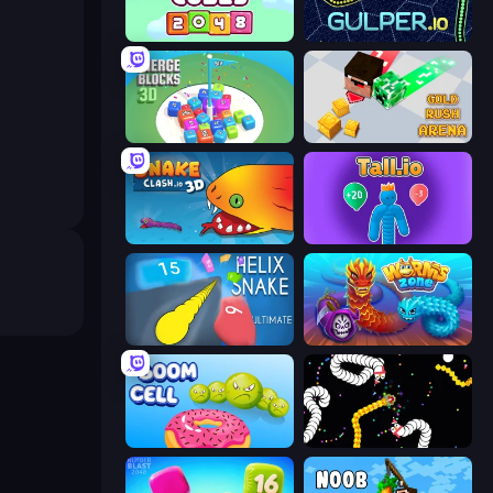
Inca Cubes 2048
Gulper.io
Merge Blocks 3D
Gold Rush Arena
Snake Clash.io
Tall.io
Helix Snake
Worms.Zone
Boom Cell
Worms.io