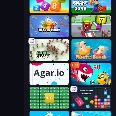
Number Blast 2048
Noob Snake 2048
Worm Hunt
CleanUp.IO
Archer Clash
Water Pool Heroes.io
Hot
Agar.io
Fish Eat Getting Big
2048 Merge Blocks
Drop & Merge the Numbers