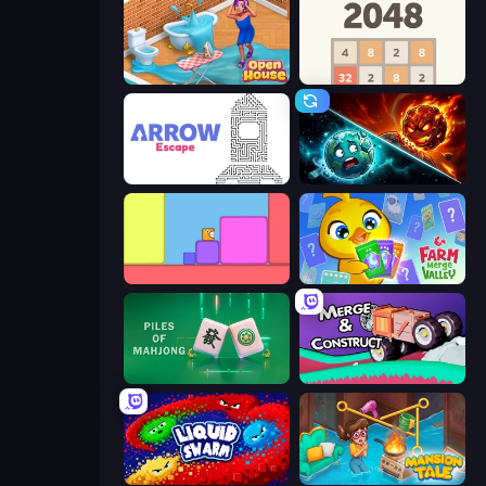
Open House
2048
Arrow Escape
PlanetCrush 2
Level EATEN!
Farm Merge Valley
Piles of Mahjong
Merge & Construct
Liquid Swarm
Mansion Tale: Merge Secrets