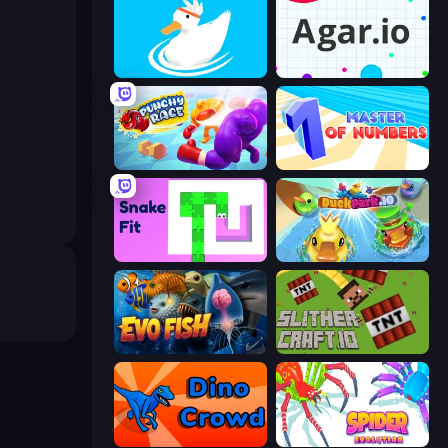
Ducklings
Agar.io
Punchy Race
Master of Numbers
Snake Fit
DuckPark.io
Evo Fish
SlitherCraft.io
Dino Crowd
Spider Evolution: Runner Game