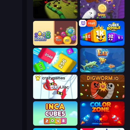
Axy Snake 3D
Snake Lite
Hot
Crazy 2048 Balls
Cubes 2048 Royale
Qube 2048
Let Me Eat: Big Fish Eat Smaller
Snowball.io
Digworm.io
Inca Cubes 2048
Color Zone