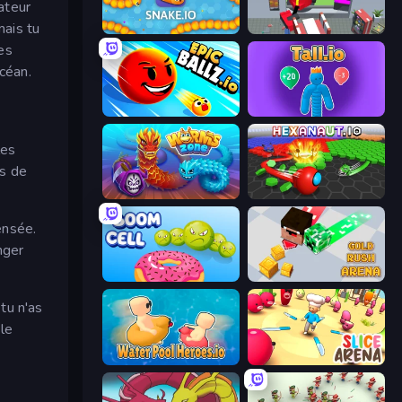
ateur
mais tu
Snake.io
CleanUp.IO
es
océan.
EpicBallz.io
Tall.io
les
us de
Worms.Zone
Hexanaut.io
ensée.
nger
Boom Cell
Gold Rush Arena
tu n'as
 le
Water Pool Heroes.io
Slice Arena