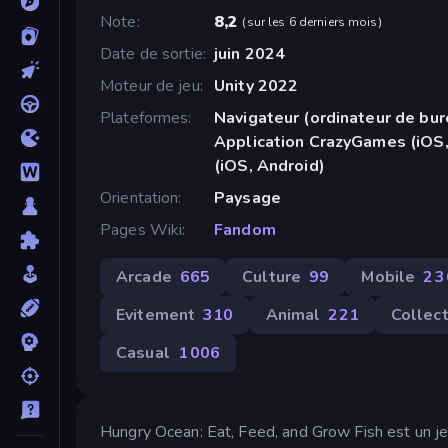
Note
8,2
(
sur les 6 derniers mois
)
Date de sortie
juin 2024
Moteur de jeu
Unity 2022
Plateformes
Navigateur (ordinateur de bur
Application CrazyGames (iOS,
(iOS, Android)
Orientation
Paysage
Pages Wiki
Fandom
Arcade
665
Culture
99
Mobile
2 
Evitement
310
Animal
221
Collec
Casual
1 006
Hungry Ocean: Eat, Feed, and Grow Fish est un je