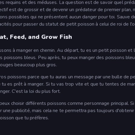
es requins et des méduses. La question est de savoir quel préd
jectif est de grossir et de devenir un prédateur de premier plan, 
ons possibles qui ne présentent aucun danger pour toi. Sauve d
ités pour passer du statut de petit poisson à celui de roi de l'
t, Feed, and Grow Fish
ssons à manger en chemin. Au départ, tu es un petit poisson et 
ts poissons bleus. Peu après, tu peux manger des poissons ble
 rouges beaucoup plus gros.
gros poissons parce que tu auras un message par une bulle de p
e tu es prêt à manger. Si tu vas trop vite et que tu tentes de ma
ger. C'est la loi du plus fort.
ux choisir différents poissons comme personnage principal. Si 
r une publicité, mais cela ne te permettra pas toujours d'obtenir
oisson que tu préfères.