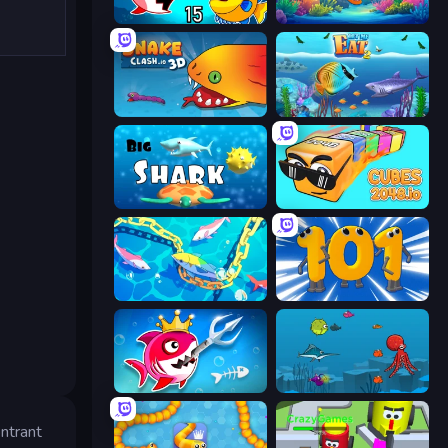
Fish Eat Getting Big
Fish Frenzy
Snake Clash.io
Let Me Eat 2: Feeding Madness
Big Shark
Cubes 2048.io
Deep Sea Duel
Numbers Arena
Fish Stab Getting Big
Fish Eat Fishes
ntrant