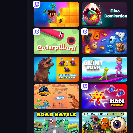
Merge & Dig!
Dino Domination
Caterpillars
Elemental Merge
Dragons Merge: Battle Games
Giant Rush!
Dinosaurs Merge Master
Blade Merge