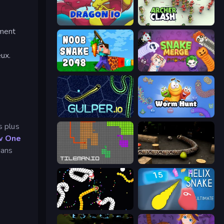
Dragon.io
Archer Clash
ement
eux.
Noob Snake 2048
Snake Merge: Idle & io Zone
Gulper.io
Worm Hunt
s plus
w One
dans
TileMan.io
Snake 3D
Worms.io
Helix Snake