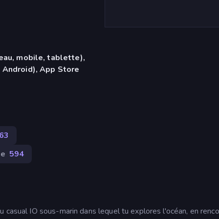
eau, mobile, tablette),
 Android), App Store
363
te
594
u casual IO sous-marin dans lequel tu explores l'océan, en renco