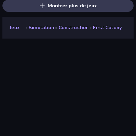
Montrer plus de jeux
Jeux
Simulation
Construction
First Colony
»
»
»
First Colony
Développeur
Panda Pasha Games
Note
8,8
(
sur les 6 derniers mois
)
Date de sortie
mai 2023
Mis à jour le
mai 2023
Moteur de jeu
HTML5
Plateformes
Navigateur (ordinateur de bureau,
mobile, tablette), Application
CrazyGames (iOS, Android)