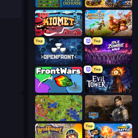
Tower Swap
AOD - Art Of Defense
Kiomet
Infinity Kingdom
Top
Top
Openfront
Idle Zombie Wave: Survivors
Top
FrontWars.io
Evil Tower
Hex Empire
Battle Arena
Top