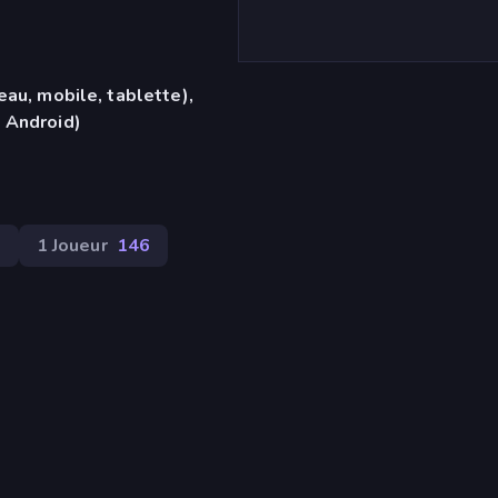
eau, mobile, tablette),
 Android)
6
1 Joueur
146