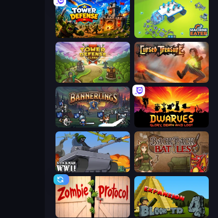
Tower Defense
Machine Eater
Tower Defense Clash
Cursed Treasure
Bannerlings
Dwarves: Glory, Death, and Loot
Stickman WW2
Backpack Battles
Zombie Protocol
Bloons Tower Defense 4 Expansion