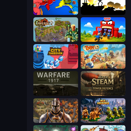
World Conqueror
Battlecruisers
Takeover
TimeWarriors
City Takeover
Day D Tower Rush
Warfare 1917
Age of Steam Tower Defence
Khan Wars
Age of Heroes