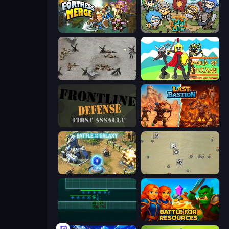
Fortress Merge
Raid Heroes: Total War
Warfare 1944
World of Stickman Classic RTS
Frontline Defense
Last Bastion
Battle for the Galaxy
Desktop Tower Defense
Vector TD
Battle for Resources