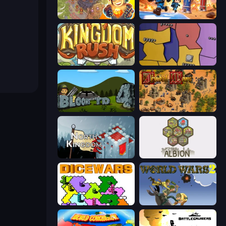
Cursed Treasure 2
Tower Battle
Kingdom Rush
Compact Conflict
Bloons Tower Defense 4
Feudal Wars
North Kingdom: Siege Castle
Settlers of Albion
Dice Wars
World Wars 2