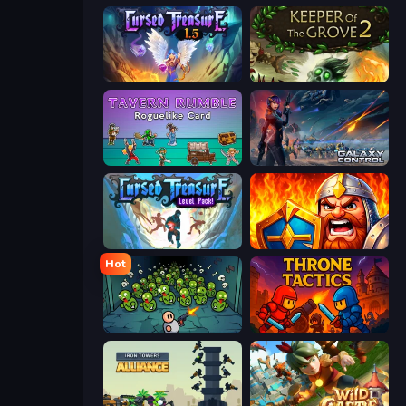
Cursed Treasure 1.5
Keeper of the Grove 2
Tavern Rumble: Roguelike Card
Galaxy Control: 3D Strategy
Cursed Treasure Level Pack
WarLink: Crown & Clash
Hot
Base Defence
Throne Tactics