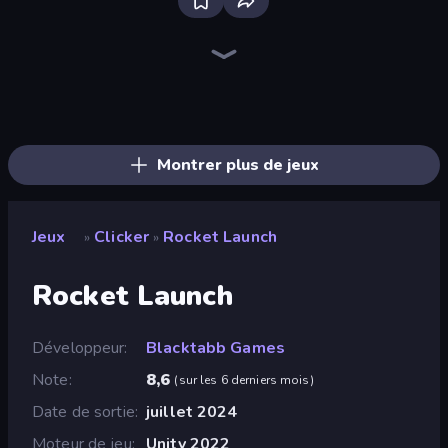
The MachinEGG
Farm Ring Idle
Idle Mining Empire
Human Clicker: Grow Organs
Gear Factory
Conveyor Idle
Capybara Clicker
Babel Tower
Block Wall Destroyer
Crusher Clicker
Planet Clicker 2
Revolution Idle X
Mine Clicker
Black Hole Idle
BitCoiner
Ragdoll Factory Idle
Mad Evolution: Idle Merge
Pets Roll: Idle Clicker
Montrer plus de jeux
Jeux
Clicker
Rocket Launch
»
»
Rocket Launch
Développeur
Blacktabb Games
Note
8,6
(
sur les 6 derniers mois
)
Date de sortie
juillet 2024
Moteur de jeu
Unity 2022