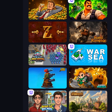
Idle Billionaire Tycoon
Zombie Lab Escape
Tzared
Runic Rampage
Road Survival
War Sea
Furry Road
Rumble Heroes
Life Simulator: Road to Riches
Steam City