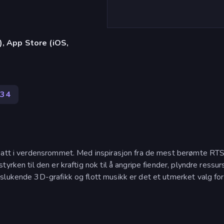
), App Store (iOS,
34
 satt i verdensrommet. Med inspirasjon fra de mest berømte RT
rken til den er kraftig nok til å angripe fiender, plyndre ressur
slukende 3D-grafikk og flott musikk er det et utmerket valg for