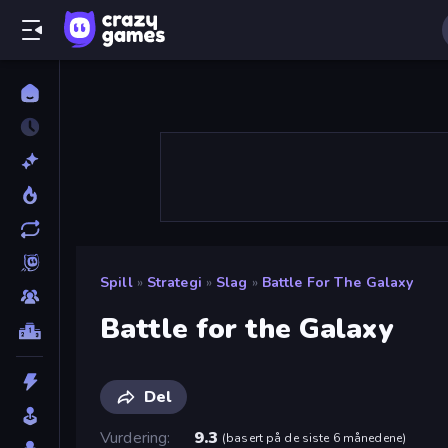
Spill
»
Strategi
»
Slag
»
Battle For The Galaxy
Battle for the Galaxy
Del
Vurdering
9.3
(
basert på de siste 6 månedene
)