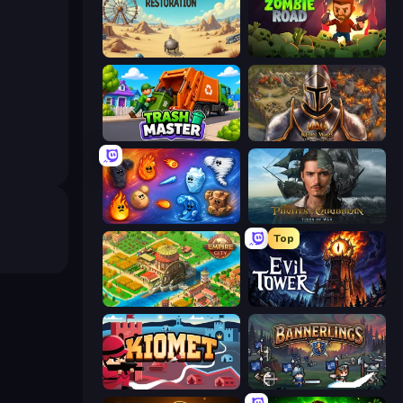
Project Restoration
Zombie Road
Trash Master
Khan Wars
Elemental Merge
Pirates of the Caribbean: ToW
Top
Empire City
Evil Tower
Kiomet
Bannerlings