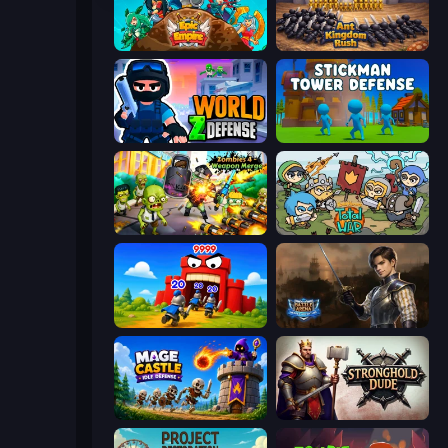
Epic Empire: Tower Defense
Ant Kingdom Rush
World Z Defense - Zombie Defense
Stickman Tower Defense Idle 3D
Zombies 4 Weapon Merge
Raid Heroes: Total War
TimeWarriors
Battle Arena
Mage Castle Idle Defense
Stronghold Dude