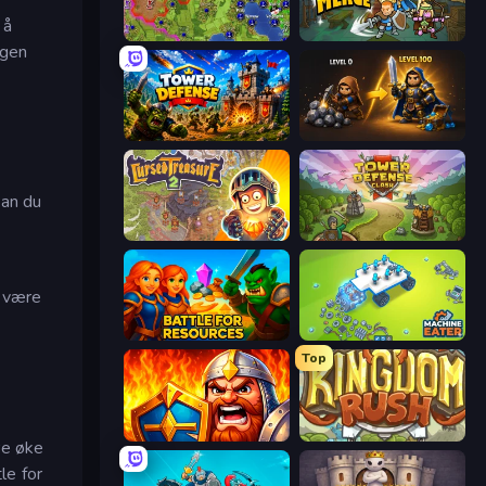
 å
Hex Empire
Fortress Merge
ngen
Tower Defense
Gothic Story RPG
kan du
Cursed Treasure 2
Tower Defense Clash
å være
Battle for Resources
Machine Eater
Top
WarLink: Crown & Clash
Kingdom Rush
re øke
le for