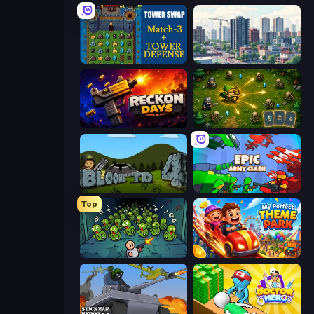
Tower Swap
SuperCity 3D
Reckon Days
Tiny Ranger
Bloons Tower Defense 4
Epic Army Clash
Top
Base Defence
My Perfect Theme Park