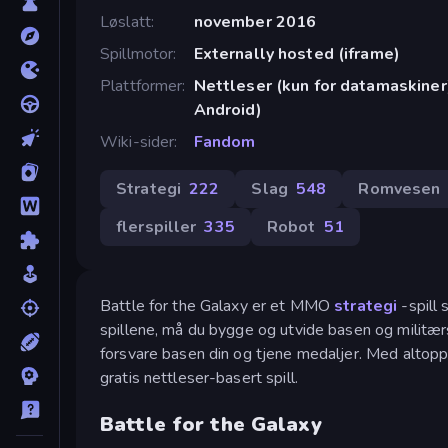
Løslatt
november 2016
Spillmotor
Externally hosted (iframe)
Plattformer
Nettleser (kun for datamaskiner
Android)
Wiki-sider
Fandom
Strategi
222
Slag
548
Romvesen
flerspiller
335
Robot
51
Battle for the Galaxy er et MMO
strategi
-spill
spillene, må du bygge og utvide basen og militærsty
forsvare basen din og tjene medaljer. Med altopp
gratis nettleser-basert spill.
Battle for the Galaxy