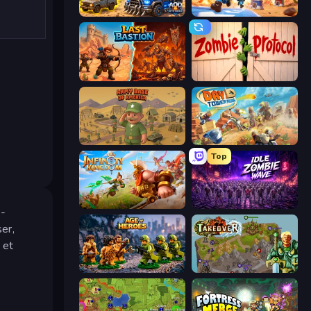
AOD - Art Of Defense
Tower Battle
Last Bastion
Zombie Protocol
Army Base Of America
Day D Tower Rush
Top
Infinity Kingdom
Idle Zombie Wave: Survivors
S-
ser,
 et
Age of Heroes
Takeover