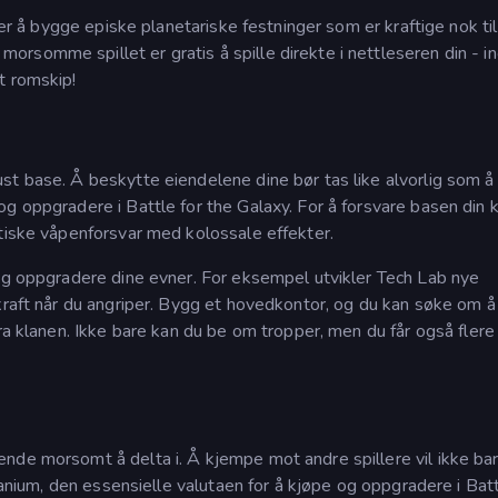
ker å bygge episke planetariske festninger som er kraftige nok til
rsomme spillet er gratis å spille direkte i nettleseren din - i
t romskip!
st base. Å beskytte eiendelene dine bør tas like alvorlig som å
g oppgradere i Battle for the Galaxy. For å forsvare basen din 
stiske våpenforsvar med kolossale effekter.
 og oppgradere dine evner. For eksempel utvikler Tech Lab nye
 kraft når du angriper. Bygg et hovedkontor, og du kan søke om 
ra klanen. Ikke bare kan du be om tropper, men du får også flere
nde morsomt å delta i. Å kjempe mot andre spillere vil ikke ba
itanium, den essensielle valutaen for å kjøpe og oppgradere i Batt