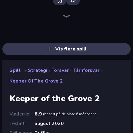
Tower Swap
City Takeover
Tower Battle
TimeWarriors
Tower Defense Clash
Last Bastion
Grass Defense
AOD - Art Of Defense
Age of Heroes
Idle Zombie Wave: Survivors
Battle Arena
Age Of Arms
Cursed Treasure Level Pack
Kingdom Rush
Cursed Treasure
Age of Tanks Warriors: TD War
Idle Medieval Tower Defense
Evo Gears
Vis flere spill
Spill
Strategi
Forsvar
Tårnforsvar
»
»
»
»
Keeper Of The Grove 2
Keeper of the Grove 2
Vurdering
8.9
(
basert på de siste 6 månedene
)
Løslatt
august 2020
Spillmotor
Ruffle